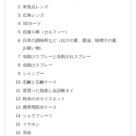
単焦点レンズ
広角レンズ
SDカード
自撮り棒（セルフィー）
日本の調味料など（出汁の素、醤油、味噌汁の素、
お吸い物）
虫除けスプレーと虫刺されスプレー
虫除けスプレー
シャンプー
石鹸と石鹸ケース
昔買った指差し会話帳タイ
粉末のポカリスエット
携帯用防水ケース
シェラフシーツ
イヤホン
耳栓