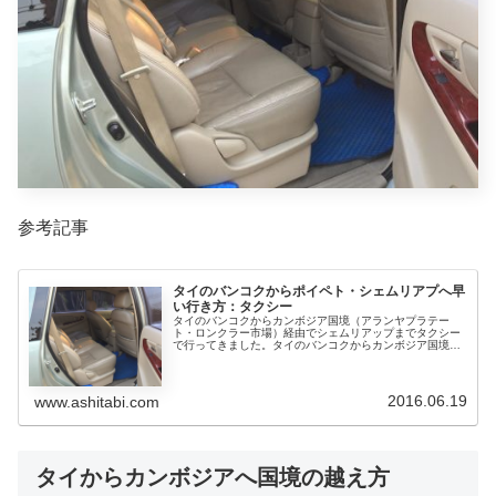
参考記事
タイのバンコクからポイペト・シェムリアプへ早
い行き方：タクシー
タイのバンコクからカンボジア国境（アランヤプラテー
ト・ロンクラー市場）経由でシェムリアップまでタクシー
で行ってきました。タイのバンコクからカンボジア国境
（アランヤプラテート・ロンクラー市場）経由でシェムリ
アップまで早い行き方を紹介します。バ...
2016.06.19
www.ashitabi.com
タイからカンボジアへ国境の越え方