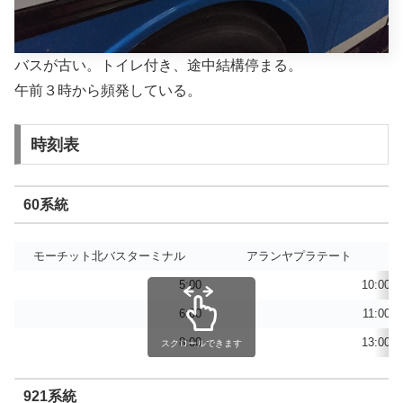
バスが古い。トイレ付き、途中結構停まる。
午前３時から頻発している。
時刻表
60系統
モーチット北バスターミナル
アランヤプラテート
5:00
10:00
6:00
11:00
8:00
13:00
スクロールできます
921系統