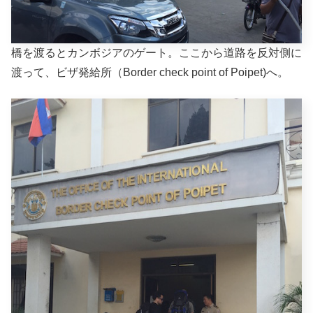
橋を渡るとカンボジアのゲート。ここから道路を反対側に
渡って、ビザ発給所（Border check point of Poipet)へ。