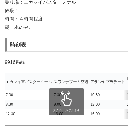
乗り場：エカマイバスターミナル
値段：
時間：４時間程度
朝一本のみ。
時刻表
9916系統
ロ
エカマイ東バスターミナル
スワンナプーム空港
アランヤプラテート
（
7:00
7:30
10:30
10:
8:30
9:00
12:00
12:
スクロールできます
12:30
13:00
16:00
16: