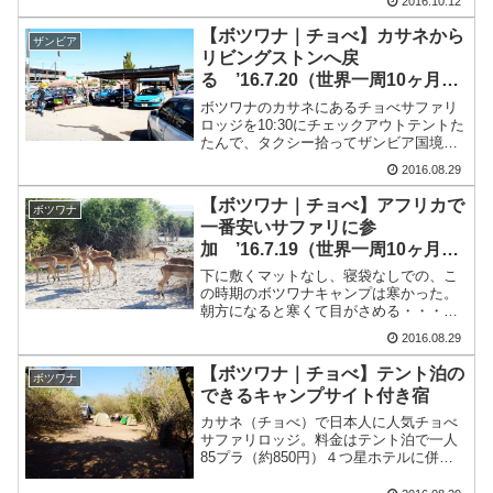
2016.10.12
リカのルートエジプト（ダハブ→カイロ
→列車→アスワン・ルクソール→列車→
【ボツワナ｜チョべ】カサネから
ザンビア
カイロ）→飛行機→エチオ...
リビングストンへ戻
る ’16.7.20（世界一周10ヶ月20
日目）
ボツワナのカサネにあるチョべサファリ
ロッジを10:30にチェックアウトテントた
たんで、タクシー拾ってザンビア国境の
カズングラへ。タクシー１台20プラで一
2016.08.29
人10プラ（約100円）来た時と同じで車
の渡し船に乗り、ザンビアへ入国。シェ
【ボツワナ｜チョべ】アフリカで
ボツワナ
アタクシーが...
一番安いサファリに参
加 ’16.7.19（世界一周10ヶ月19
日目）
下に敷くマットなし、寝袋なしでの、こ
の時期のボツワナキャンプは寒かった。
朝方になると寒くて目がさめる・・・・
後から知ったんだが、チョべサファリロ
2016.08.29
ッジは無料で毛布貸してくれるらし
い・・・デポジット預けないとだけど。
【ボツワナ｜チョべ】テント泊の
ボツワナ
チョべサファリのゲームドライ...
できるキャンプサイト付き宿
カサネ（チョべ）で日本人に人気チョべ
サファリロッジ。料金はテント泊で一人
85プラ（約850円）４つ星ホテルに併設
されているキャンプサイトでテント泊と
はいえ、施設は4つ星ホテルのそれを使え