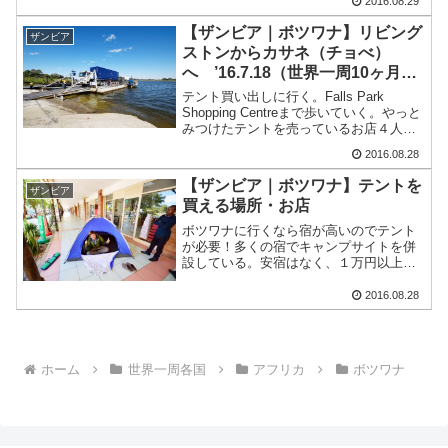
2016.08.29
る。テントは持ち込み。冬の時期は朝方
【ザンビア｜ボツワナ】リビング
かなり冷え込むので...
ザンビア
ストンからカサネ（チョべ）
へ ’16.7.18（世界一周10ヶ月18
日目）
テント買い出しに行く。Falls Park
Shopping Centreまで歩いていく。やっと
みつけたテントを売っているお店４人用
テントが残り一個だけあって450クワチャ
2016.08.28
ネットでみた値段よりだいぶ高い。。。
どうしようか悩んだが、買うことに...
【ザンビア｜ボツワナ】テントを
ザンビア
買える場所・お店
ボツワナに行くなら宿が高いのでテント
が必要！多くの宿でキャンプサイトを併
設している。安宿はなく、１万円以上す
る宿ばかり。テント持ち込みで宿泊なら
1,000円以下で泊まれる。また、ザンビ
2016.08.28
ア・ナミビアでもキャンプサイト併設の
ゲストハウスが多く、...
ホーム
世界一周各国
アフリカ
ボツワナ