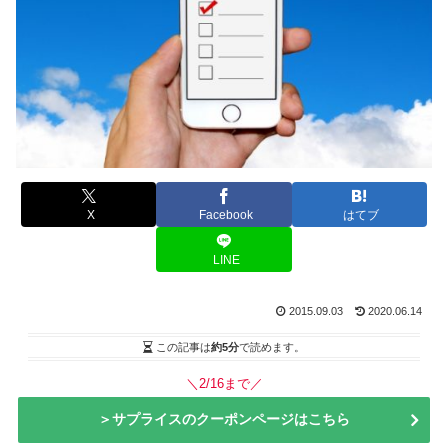
X
Facebook
はてブ
LINE
2015.09.03
2020.06.14
この記事は
約5分
で読めます。
＼2/16まで／
＞サプライスのクーポンページはこちら