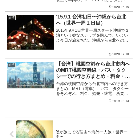
まぁまぁ。台湾の食事は全体的に薄味で
2020.06.15
いつもチリソースとか醤油とかたしてし
まう。国際若石、徐老師の施術14時から
‘15.9.1 台湾初日〜沖縄から台北
台湾
国際若石健康研究会...
へ（世界一周１日目）
2015年9月1日世界一周スタート沖縄で３
泊という妙なステップを踏んで、いよい
よ今日が旅立ちだ。沖縄から台北へのフ
ライトは13,210円。噂では那覇空港の
LCC専用ターミナルは倉庫みたいな作り
2020.07.10
だとか。まずは、那覇空港までゆいレー
ルで行き、そ...
【台湾】桃園空港から台北市内へ
台湾
のMRT桃園空港線・バス・タク
シーでの行き方まとめ・料金・所
要時間 ・始発/終電時刻
台湾の桃園空港から台北市内への行き方
まとめ。MRT（電車）、バス、タクシー
をそれぞれ、料金、始発・終電、所要時
間などを踏まえて比較しました。メリッ
2019.03.13
ト・デメリットも書いています。
僕が旅にでる理由〜海外一人旅・世界一
周〜