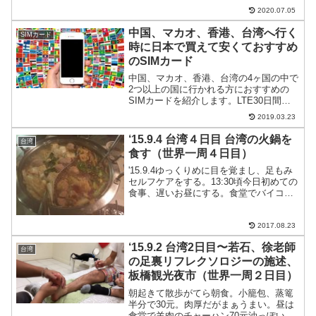
ン・読書灯・コンセント・セキュリティ
2020.07.05
ボックス付きで快適なホステルでオスス
メできるので紹介します。
中国、マカオ、香港、台湾へ行く
SIMカード
時に日本で買えて安くておすすめ
のSIMカード
中国、マカオ、香港、台湾の4ヶ国の中で
2つ以上の国に行かれる方におすすめの
SIMカードを紹介します。LTE30日間有
効で4GBのインターネットデータ容量、
2019.03.23
日本で事前にSIMカードを購入できるか
ら安心のSIMカード。
‘15.9.4 台湾４日目 台湾の火鍋を
台湾
食す（世界一周４日目）
'15.9.4ゆっくりめに目を覚まし、足もみ
セルフケアをする。13:30頃今日初めての
食事、遅いお昼にする。食堂でバイコー
飯（揚げた肉のぶっかけごはん）70元安
い飛行機を検索するなら絶対これスカイ
2017.08.23
スキャナーいろんな航空会社や旅行会社
を比較し...
‘15.9.2 台湾2日目〜若石、徐老師
台湾
の足裏リフレクソロジーの施述、
板橋観光夜市（世界一周２日目）
朝起きて散歩がてら朝食。小籠包、蒸篭
半分で30元。肉厚だがまぁうまい。昼は
食堂で羊肉のチャーハン70元油っぽいが