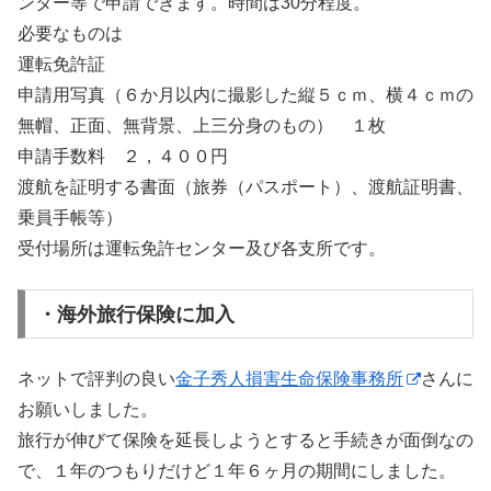
ンター等で申請できます。時間は30分程度。
必要なものは
運転免許証
申請用写真（６か月以内に撮影した縦５ｃｍ、横４ｃｍの
無帽、正面、無背景、上三分身のもの） １枚
申請手数料 ２，４００円
渡航を証明する書面（旅券（パスポート）、渡航証明書、
乗員手帳等）
受付場所は運転免許センター及び各支所です。
・海外旅行保険に加入
ネットで評判の良い
金子秀人損害生命保険事務所
さんに
お願いしました。
旅行が伸びて保険を延長しようとすると手続きが面倒なの
で、１年のつもりだけど１年６ヶ月の期間にしました。