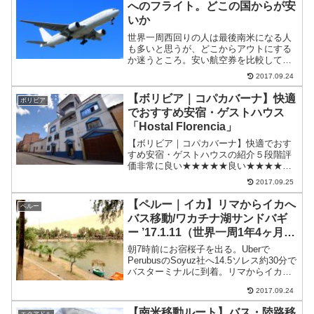
へのフライト。どこの国からが安
いか
世界一周西回りの人は最後南米になる人
も多いと思うが、どこからアウトにする
か迷うところ。安い航空券を比較してみ
た。仮に3月の日付を指定せずに東京に帰
2017.09.24
る場合。検索はスカイスキャナーで検索
しました。複数の旅行会社・航空会社一
【ボリビア｜コパカバーナ】快適
ボリビア
括で検索出来ます。コロ...
でおすすめ安宿・ゲストハウス
「Hostal Florencia」
【ボリビア｜コパカバーナ】快適でおす
すめ安宿・ゲストハウスの紹介５段階評
価非常に良い★★★★★良い★★★★☆
普通★★★☆☆悪い★★☆☆☆非常に悪
2017.09.25
い★☆☆☆☆コパカバーナで日本人も多
く泊まっている安宿「Hostal Florencia」
【ペルー｜イカ】リマからイカへ
ペルー
料金：...
バス移動/ワカチナ湖サンドバギ
ー ’17.1.11（世界一周1年4ヶ月と
11日目）
朝7時前にお宿桜子を出る。Uberで
PerubusのSoyuz社へ14.5ソレス約30分で
バスターミナルに到着。リマからイカへ
チケットカウンターに行ったら7:30のバ
2017.09.24
スに乗れるというのですぐにそれに飛び
乗る。40ソレス約5時間でイカに到着。...
【南米移動ルート】バス・陸路移