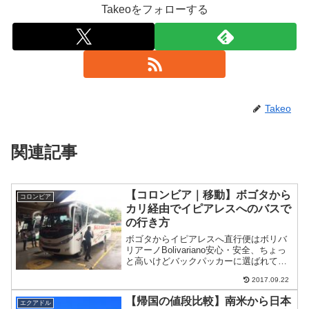
Takeoをフォローする
Takeo
関連記事
【コロンビア｜移動】ボゴタから
コロンビア
カリ経由でイピアレスへのバスで
の行き方
ボゴタからイピアレスへ直行便はボリバ
リアーノBolivariano安心・安全、ちょっ
と高いけどバックパッカーに選ばれてい
るのがボリバリアーノBolivarianoってバ
2017.09.22
ス会社が有名。バスのチケットはネット
予約もしくはバスターミナルのカウン
【帰国の値段比較】南米から日本
エクアドル
タ...