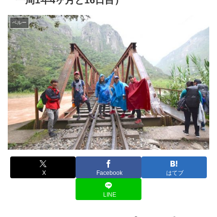
一周1年4ヶ月と16日目）
ペルー
X
Facebook
はてブ
LINE