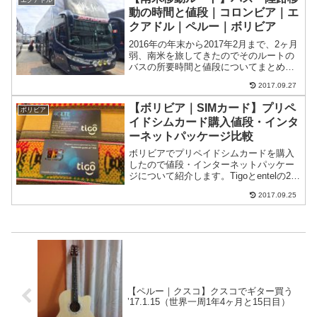
エクアドル
動の時間と値段｜コロンビア｜エ
クアドル｜ペルー｜ボリビア
2016年の年末から2017年2月まで、2ヶ月
弱、南米を旅してきたのでそのルートの
バスの所要時間と値段についてまとめま
した。ルートボゴタ（コロンビア）→カ
2017.09.27
リ（コロンビア）→イピアレス（コロン
ビア）→キト（エクアドル)→クエンカ
【ボリビア｜SIMカード】プリペ
ボリビア
（エクアドル）...
イドシムカード購入値段・インタ
ーネットパッケージ比較
ボリビアでプリペイドシムカードを購入
したので値段・インターネットパッケー
ジについて紹介します。Tigoとentelの2社
のシムを使ってみました。Tigoコパカバ
2017.09.25
ーナ、ウユニ、ラパスで4G（LTE）が使
えた。インターネットパッケージの料金
もe...
【ペルー｜クスコ】クスコでギター買う
’17.1.15（世界一周1年4ヶ月と15日目）