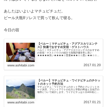
あしたはいよいよマチュピチュだ。
ビール大瓶8ソレスで買って飲んで寝る。
今日の宿
【ペルー｜マチュピチュ・アグアスカリエンテ
ス】快適でおすすめ安宿・ゲストハウス
ペルー｜マチュピチュ・アグアスカリエンテスのおすすめ
の安宿・ゲストハウスの紹介５段階評価非常に良い
★★★★★良い★★★★☆普通★★★☆☆悪い★★☆☆☆
非常に悪い★☆☆☆☆シャワーのお湯がバッチリな安宿
「Hostal John」料金：個室ツイ...
2017.01.20
www.ashitabi.com
【ペルー】マチュピチュ・ワイナピチュのチケッ
トのネット予約方法
マチュピチュ・ワイナピチュのネット予約とクレジットカ
ード決済、プリントアウトの仕方と学割の料金と文化庁の
場所について紹介します。ワイナピチュは１日400名に入
山が制限されていので予約がおすすめです。マチュピチ
ュ・ワイナピチュのネット予約サイ...
2017.01.21
www.ashitabi.com