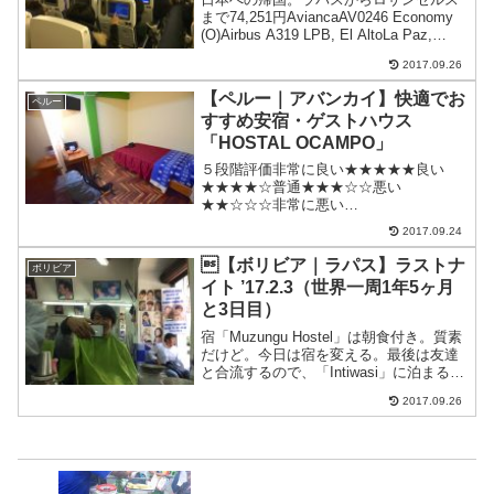
まで74,251円AviancaAV0246 Economy
(O)Airbus A319 LPB, El AltoLa Paz,
BoliviaWaiting Time: 5h 40m → BOG,
2017.09.26
E...
【ペルー｜アバンカイ】快適でお
ペルー
すすめ安宿・ゲストハウス
「HOSTAL OCAMPO」
５段階評価非常に良い★★★★★良い
★★★★☆普通★★★☆☆悪い
★★☆☆☆非常に悪い
★☆☆☆☆HOSTAL OCAMPO料金：個
2017.09.24
室シングル トイレシャワー共同：30ソ
レス（約1,050円）（最初の言い値50ソレ
【ボリビア｜ラパス】ラストナ
ボリビア
ス）予約：予約せずに飛び込み部屋...
イト ’17.2.3（世界一周1年5ヶ月
と3日目）
宿「Muzungu Hostel」は朝食付き。質素
だけど。今日は宿を変える。最後は友達
と合流するので、「Intiwasi」に泊まるこ
とに。「Intiwasi」は日本人の人と一緒の
2017.09.26
4人ドミトリー。値段は30ボリ。詳しくは
お昼は「Intiwas...