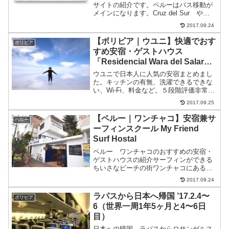
サイトの紹介です。ペルーはバス移動が
メインになります。Cruz del Sur や
Civa など有名なバス会社のHPから直接
2017.09.24
予約や、バス会社のカウンターに行って
買うこともできますが、これから紹介す
【ボリビア｜ウユニ】快適でおす
ボリビア
るサイト...
すめ安宿・ゲストハウス
「Residencial Wara del Salar
ワラデルサラル」他3軒
ウユニで日本人に人気の安宿まとめまし
た。キッチンの有無、洗濯できるできな
い、Wi-Fi、料金など。５段階評価非常に
良い★★★★★良い★★★★☆普通
2017.09.25
★★★☆☆悪い★★☆☆☆非常に悪い
★☆☆☆☆洗濯出来てキッチン付き
【ペルー｜ワンチャコ】安宿兼サ
ペルー
Residencial Wa...
ーフィンスクール My Friend
Surf Hostal
ペルー ワンチャコのおすすめの安宿・
ゲストハウスの紹介サーフィンができる
ちいさなビーチの街ワンチャコにある安
くてサーフィンレッスン受ける宿。５段
2017.09.24
階評価非常に良い★★★★★良い
★★★★☆普通★★★☆☆悪い
ラパスから日本へ帰国 ’17.2.4〜
ボリビア
★★☆☆☆非常に悪い★☆☆☆☆My F...
6（世界一周1年5ヶ月と4〜6日
目）
日本への帰国。ラパスからロサンゼルス