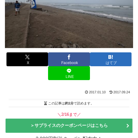
X
Facebook
はてブ
LINE
2017.01.10
2017.09.24
この記事は
約1分
で読めます。
＼2/16まで／
＞サプライスのクーポンページはこちら