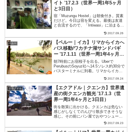
イト ’17.2.3（世界一周1年5ヶ月
と3日目）
宿「Muzungu Hostel」は朝食付き。質素
だけど。今日は宿を変える。最後は友達
と合流するので、「Intiwasi」に泊まるこ
とに。「Intiwasi」は日本人の人と一緒の
2017.09.26
4人ドミトリー。値段は30ボリ。詳しくは
お昼は「Intiwas...
【ペルー｜イカ】リマからイカへ
ペルー
バス移動/ワカチナ湖サンドバギ
ー ’17.1.11（世界一周1年4ヶ月と
11日目）
朝7時前にお宿桜子を出る。Uberで
PerubusのSoyuz社へ14.5ソレス約30分で
バスターミナルに到着。リマからイカへ
チケットカウンターに行ったら7:30のバ
2017.09.24
スに乗れるというのですぐにそれに飛び
乗る。40ソレス約5時間でイカに到着。...
【エクアドル｜クエンカ】世界遺
エクアドル
産の街クエンカ観光 ’17.1.3（世
界一周1年4ヶ月と3日目）
街を散策に出かける。クエンカは危ない
感じがしなくてのんびり散歩できそうな
感じ。その前にパン屋でおやつシューク
リーム？0.3ドルで安くてうまい。クエン
2017.09.23
カのメルカドまずはメルカド（市場）に
おいしい豚肉があるというので食べに行