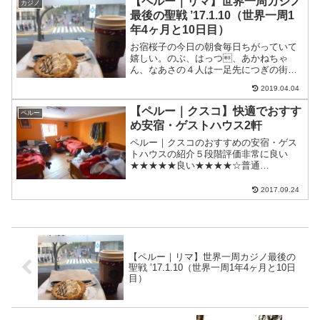
【ペルー｜リマ】世界一周カジノ
カジノ
く。メルカド中は割と...
最後の聖戦 ’17.1.10（世界一周1
年4ヶ月と10日目）
お宿桜子の今日の朝食毎日ちがっていて
嬉しい。のぶ、はっつ、あかねちゃ
ん、なあさの４人は一足先につぎの街イ
カへ。僕はもう一泊居座ることにした。
2019.04.04
なぜなら・・・やりたいことがまだあっ
たから！足もみ午前中にリクエストがあ
【ペルー｜クスコ】快適でおすす
ペルー
ったので２人の足揉み。横野...
め安宿・ゲストハウス2軒
ペルー｜クスコのおすすめの安宿・ゲス
トハウスの紹介５段階評価非常に良い
★★★★★良い★★★★☆普通
★★★☆☆悪い★★☆☆☆非常に悪い
★☆☆☆☆暖炉のある安宿「Hostal
2017.09.24
Rebalosa オスタル レスバロサ」料金：
ドミトリー：25ソレス...
【ペルー｜リマ】世界一周カジノ最後の
聖戦 ’17.1.10（世界一周1年4ヶ月と10日
目）