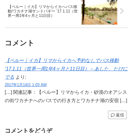
【ペルー｜イカ】リマからイカへバス移
動/ワカチナ湖サンドバギー ’17.1.11（世
界一周1年4ヶ月と11日目）
コメント
【ペルー｜イカ】リマからイカへ予約なしでバス移動
’17.1.11（世界一周1年4ヶ月と11日目） – あした、たびに
でる
より:
2017年1月14日 1:03 AM
[…] 関連記事：【ペルー】リマからイカ・砂漠のオアシス
の街ワカチナへのバスでの行き方とワカチナ湖の安宿 […]
返信
コメントをどうぞ