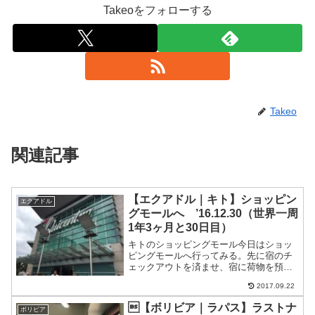
Takeoをフォローする
Takeo
関連記事
【エクアドル｜キト】ショッピン
エクアドル
グモールへ ’16.12.30（世界一周
1年3ヶ月と30日目）
キトのショッピングモール今日はショッ
ピングモールへ行ってみる。先に宿のチ
ェックアウトを済ませ、宿に荷物を預け
る。バスで行ける。片道0.25ドルで往復
2017.09.22
ショッピングモールについたー！さすが
首都。ティファニーやカルティエなど高
【ボリビア｜ラパス】ラストナ
ボリビア
級ブランドが並んでい...