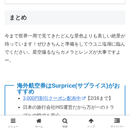
まとめ
今まで世界一周で見てきたどんな景色よりも美しい絶景が
待っています！ぜひきちんと準備をしてウユニ塩湖に臨ん
でください。星空撮るならカメラとレンズが大事ですよ
ー。
海外航空券はSurprice(サプライス)がお
すすめ
3,000円割引クーポン配布中
【2/16まで】
日本の旅行会社HIS運営だから万が一のトラ
ブルの時でも安心
日本語で電話対応
メニュー
ホーム
検索
トップ
サイドバー