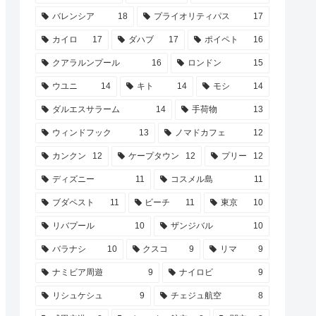
バレンシア
18
プライオリティパス
17
カイロ
17
ダハブ
17
ポイペト
16
クアラルンプール
16
ロンドン
15
ウユニ
14
キト
14
モシ
14
ダルエスサラーム
14
手荷物
13
ウィンドフック
13
ノマドカフェ
12
カンクン
12
ケープタウン
12
プリー
12
ディズニー
11
コスメル島
11
ブダペスト
11
ビーチ
11
東京
10
リバプール
10
ザンジバル
10
バラナシ
10
クスコ
9
リマ
9
ナミビア周遊
9
ナイロビ
9
リシュケシュ
9
チェジュ航空
8