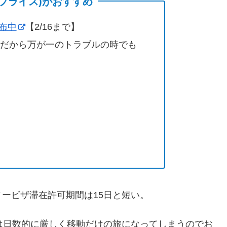
(サプライス)がおすすめ
配布中
【2/16まで】
営だから万が一のトラブルの時でも
ービザ滞在許可期間は15日と短い。
は日数的に厳しく移動だけの旅になってしまうのでお