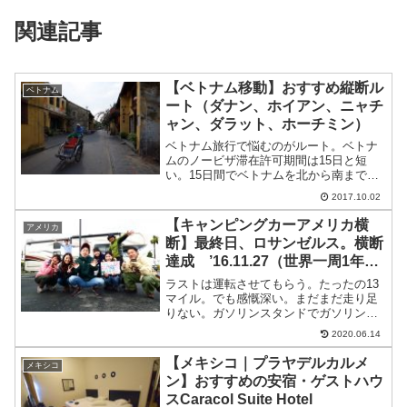
関連記事
【ベトナム移動】おすすめ縦断ル
ベトナム
ート（ダナン、ホイアン、ニャチ
ャン、ダラット、ホーチミン）
ベトナム旅行で悩むのがルート。ベトナ
ムのノービザ滞在許可期間は15日と短
い。15日間でベトナムを北から南まで縦
断するのは日数的に厳しく移動だけの旅
2017.10.02
になってしまうのでおすすめできない。
僕が実際に旅したベトナムおすすめ縦断
【キャンピングカーアメリカ横
アメリカ
ルートを紹介します。ベ...
断】最終日、ロサンゼルス。横断
達成 ’16.11.27（世界一周1年2
ヶ月と27日目）
ラストは運転させてもらう。たったの13
マイル。でも感慨深い。まだまだ走り足
りない。ガソリンスタンドでガソリンを
満タンにしてついでに中をきれいに掃き
2020.06.14
掃除。。。そして、返却場所のエルモン
テ社に到着。到着して、気づく。ん？お
【メキシコ｜プラヤデルカルメ
メキシコ
れの靴知らなーい？？？...
ン】おすすめの安宿・ゲストハウ
スCaracol Suite Hotel