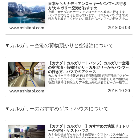
日本からカナディアンロッキー/バンフへの行き
方!カルガリー空港がおすすめ
今度、カナダのカナディアンロッキーへ観光に行きます。
バンフまで行こうと思っています。日本からバンフまでの
行き方を教えてください。日本からバンフへの行き方を紹
介します。この記事のポイント 日本からバンフへはカルガ
リーまで飛行機が最短 東京から...
2019.06.08
www.ashitabi.com
▼カルガリー空港の荷物預かりと空港泊について
【カナダ｜カルガリー｜バンフ】カルガリー空港
の空港泊・荷物預かり・カルガリーからバンフへ
の行き方、バスでのアクセス
カルガリー空港情報Wi-Fiは時間無制限で利用可能でスピー
ドはそこそこ出る。カルガリー空港に到着した際の預け荷
物受け取りは制限エリアを出た先の到着ロビーの一般フロ
アにあるのでちょっと違和感を感じる。カルガリー空港で
の食事レストランやフードコ...
2016.10.20
www.ashitabi.com
▼カルガリーのおすすめゲストハウスについて
【カナダ｜カルガリー】おすすめの快適ドミトリ
ーの安宿・ゲストハウス
カナダの快適だったおすすめ安宿・ゲストハウスを紹介し
ます。５段階評価非常に良い★★★★★良い★★★★☆普