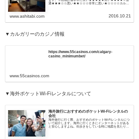
通★★★☆☆悪い★★☆☆☆非常に悪い★☆☆☆☆カルガ
リーでおすすめの快適ドミトリーの安宿・ゲストハウス
Wicked Hostels - ...
2016.10.21
www.ashitabi.com
▼カルガリーのカジノ情報
https://www.55casinos.com/calgary-
casino_minimumbet/
www.55casinos.com
▼海外ポケットWi-Fiレンタルについて
海外旅行におすすめのポケットWi-Fiレンタルの
会社
海外旅行に行く際、おすすめのポケットWi-Fiレンタルにつ
いて紹介します。海外に行くときにインターネットがある
と安心しますよね。街歩きをしている時に地図を見たり、
調べ物をしたり、現地の言葉を調べて翻訳したり、SNSに
投稿したり、したいですよ...