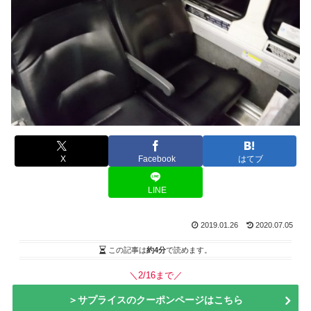
X
Facebook
はてブ
LINE
2019.01.26
2020.07.05
この記事は
約4分
で読めます。
＼2/16まで／
＞サプライスのクーポンページはこちら