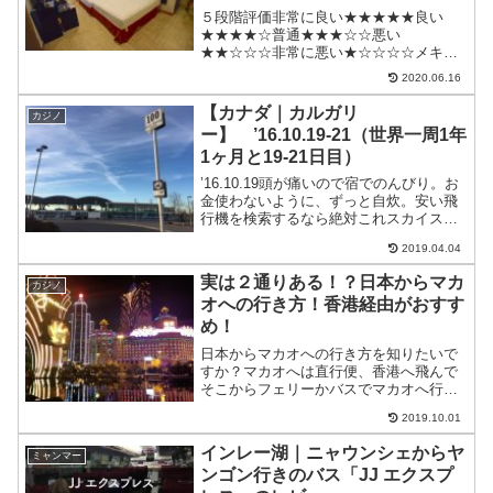
５段階評価非常に良い★★★★★良い
★★★★☆普通★★★☆☆悪い
★★☆☆☆非常に悪い★☆☆☆☆メキシ
コ｜カンクンのおすすめ快適安宿・ゲス
2020.06.16
トハウス・ホテルCaracol Suite Hotel料金
ツインで3,000円前後部屋：★★★★☆ツ
【カナダ｜カルガリ
カジノ
イン。...
ー】 ’16.10.19-21（世界一周1年
1ヶ月と19-21日目）
’16.10.19頭が痛いので宿でのんびり。お
金使わないように、ずっと自炊。安い飛
行機を検索するなら絶対これスカイスキ
ャナーで航空券比較検索いろんな航空会
2019.04.04
社や旅行会社を比較して指定した日付の
一番安い航空券を探せるよー。特にLCC
実は２通りある！？日本からマカ
カジノ
ならすげー安...
オへの行き方！香港経由がおすす
め！
日本からマカオへの行き方を知りたいで
すか？マカオへは直行便、香港へ飛んで
そこからフェリーかバスでマカオへ行く
方法があります。快適さ、時間重視なら
2019.10.01
直行便、安さ重視なら香港経由になりま
す。日本からマカオへの行き方を知りた
インレー湖｜ニャウンシェからヤ
ミャンマー
い方はご覧ください。
ンゴン行きのバス「JJ エクスプ