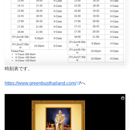
時刻表です。
https://www.greenbusthailand.com/
へ