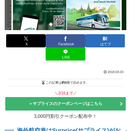
X
Facebook
はてブ
LINE
2018.03.03
この記事は
約5分
で読めます。
＼2/16まで／
＞サプライスのクーポンページはこちら
3,000円割引クーポン配布中！
海外航空券はSurprice(サプライス)がお