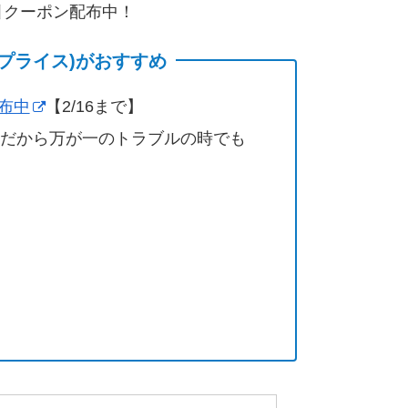
割引クーポン配布中！
(サプライス)がおすすめ
配布中
【2/16まで】
営だから万が一のトラブルの時でも