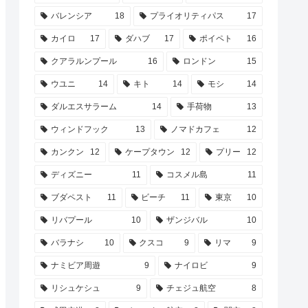
バレンシア
18
プライオリティパス
17
カイロ
17
ダハブ
17
ポイペト
16
クアラルンプール
16
ロンドン
15
ウユニ
14
キト
14
モシ
14
ダルエスサラーム
14
手荷物
13
ウィンドフック
13
ノマドカフェ
12
カンクン
12
ケープタウン
12
プリー
12
ディズニー
11
コスメル島
11
ブダペスト
11
ビーチ
11
東京
10
リバプール
10
ザンジバル
10
バラナシ
10
クスコ
9
リマ
9
ナミビア周遊
9
ナイロビ
9
リシュケシュ
9
チェジュ航空
8