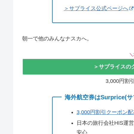
＞サプライス公式ページへ
朝一で他のみんなナスカへ。
＼
＞サプライスの
3,000円
海外航空券はSurprice
3,000円割引クーポン
日本の旅行会社HIS運
安心