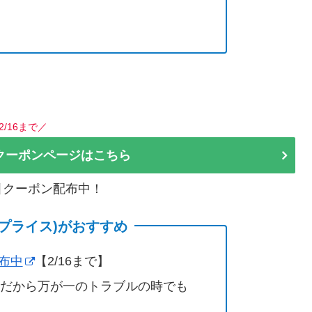
2/16まで／
クーポンページはこちら
割引クーポン配布中！
(サプライス)がおすすめ
配布中
【2/16まで】
営だから万が一のトラブルの時でも