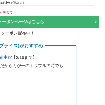
は
約3分
で読めます。
2/16まで／
クーポンページはこちら
割引クーポン配布中！
(サプライス)がおすすめ
配布中
【2/16まで】
営だから万が一のトラブルの時でも