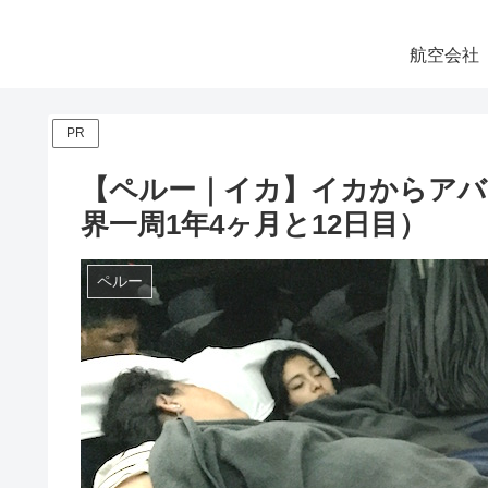
航空会社
PR
【ペルー｜イカ】イカからアバンカ
界一周1年4ヶ月と12日目）
ペルー