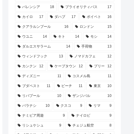
バレンシア
18
プライオリティパス
17
カイロ
17
ダハブ
17
ポイペト
16
クアラルンプール
16
ロンドン
15
ウユニ
14
キト
14
モシ
14
ダルエスサラーム
14
手荷物
13
ウィンドフック
13
ノマドカフェ
12
カンクン
12
ケープタウン
12
プリー
12
ディズニー
11
コスメル島
11
ブダペスト
11
ビーチ
11
東京
10
リバプール
10
ザンジバル
10
バラナシ
10
クスコ
9
リマ
9
ナミビア周遊
9
ナイロビ
9
リシュケシュ
9
チェジュ航空
8