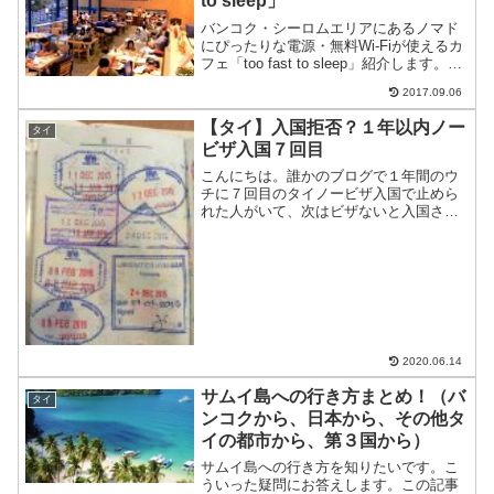
to sleep」
バンコク・シーロムエリアにあるノマド
にぴったりな電源・無料Wi-Fiが使えるカ
フェ「too fast to sleep」紹介します。電
源・Wi-Fiが使えるカフェ「too fast to
2017.09.06
sleep」無料WiFiが使える（速度は速くな
い・・...
【タイ】入国拒否？１年以内ノー
タイ
ビザ入国７回目
こんにちは。誰かのブログで１年間のウ
チに７回目のタイノービザ入国で止めら
れた人がいて、次はビザないと入国させ
ないよってな記事を見かけて以来ビクビ
クしていた、あしたびです。今回は香港
から空路で入国・・・参考になった他の
人のブログわらしべさんの...
2020.06.14
サムイ島への行き方まとめ！（バ
タイ
ンコクから、日本から、その他タ
イの都市から、第３国から）
サムイ島への行き方を知りたいです。こ
ういった疑問にお答えします。この記事