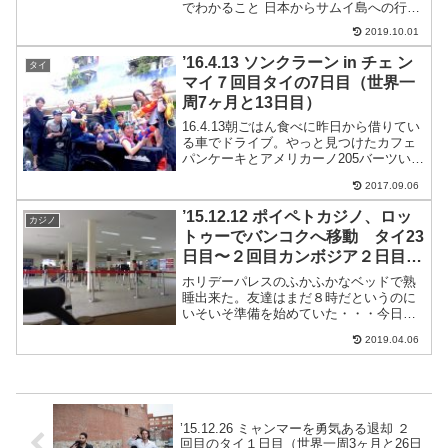
でわかること 日本からサムイ島への行き
方 シンガポール、KL、香港、中国からサ
2019.10.01
ムイ島への行き方 バンコクからサムイ島
への行き方 パタヤからサムイ島への行き
’16.4.13 ソンクラーン in チェ ン
タイ
方 プーケット...
マイ７回目タイの7日目（世界一
周7ヶ月と13日目）
16.4.13朝ごはん食べに昨日から借りてい
る車でドライブ。やっと見つけたカフェ
パンケーキとアメリカーノ205バーツい
ざ、ピックアップで旧市街へソンクラー
2017.09.06
ン！今日はソンクラーン初日！宿に戻っ
てピックアップにみんなで乗ってスター
’15.12.12 ポイペトカジノ、ロッ
カジノ
ト！！！そして...
トゥーでバンコクへ移動 タイ23
日目〜２回目カンボジア２日目
（世界一周3ヶ月と12日目）
ホリデーパレスのふかふかなベッドで熟
睡出来た。友達はまだ８時だというのに
いそいそ準備を始めていた・・・今日も
戦う気だ！！！カジノ最後の勝負朝飯が
2019.04.06
てら、ホリデーパレスのカジノに降りて
いき、ブラックジャック（BJ）をやろう
とするも、１卓しかない...
’15.12.26 ミャンマーを勇気ある退却 ２
回目のタイ１日目（世界一周3ヶ月と26日