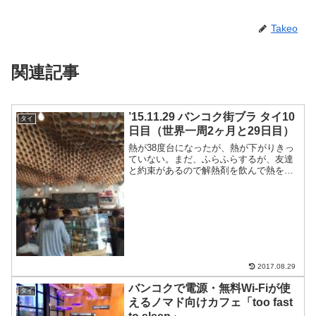
Takeo
関連記事
’15.11.29 バンコク街ブラ タイ10
タイ
日目（世界一周2ヶ月と29日目）
熱が38度台になったが、熱が下がりきっ
ていない。まだ、ふらふらするが、友達
と約束があるので解熱剤を飲んで熱を下
げて出かけることに。BTSでサパンタク
シンからサイアムへ33バーツ。サイアム
パラゴンでお昼。一人200バーツ。国立競
技場近くのBa...
2017.08.29
バンコクで電源・無料Wi-Fiが使
タイ
えるノマド向けカフェ「too fast