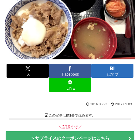
X
Facebook
はてブ
LINE
2016.06.23
2017.09.03
この記事は
約1分
で読めます。
＼2/16まで／
＞サプライスのクーポンページはこちら