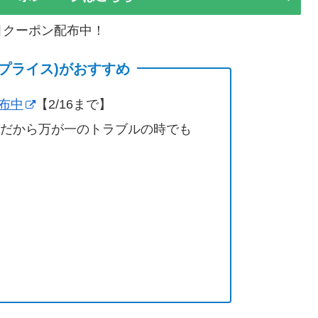
割引クーポン配布中！
(サプライス)がおすすめ
配布中
【2/16まで】
営だから万が一のトラブルの時でも