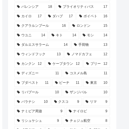
バレンシア
18
プライオリティパス
17
カイロ
17
ダハブ
17
ポイペト
16
クアラルンプール
16
ロンドン
15
ウユニ
14
キト
14
モシ
14
ダルエスサラーム
14
手荷物
13
ウィンドフック
13
ノマドカフェ
12
カンクン
12
ケープタウン
12
プリー
12
ディズニー
11
コスメル島
11
ブダペスト
11
ビーチ
11
東京
10
リバプール
10
ザンジバル
10
バラナシ
10
クスコ
9
リマ
9
ナミビア周遊
9
ナイロビ
9
リシュケシュ
9
チェジュ航空
8