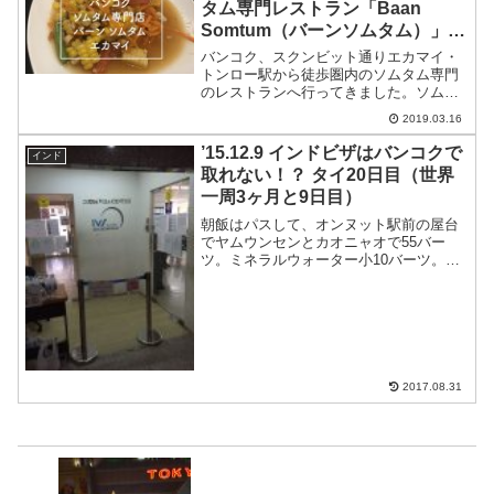
タム専門レストラン「Baan
Somtum（バーンソムタム）」
エカマイ店
バンコク、スクンビット通りエカマイ・
トンロー駅から徒歩圏内のソムタム専門
のレストランへ行ってきました。ソムタ
ムは美味しく、おしゃれで雰囲気良し、
2019.03.16
料金も高く無く、バンコクオススメのソ
ムタムレストランです。
’15.12.9 インドビザはバンコクで
インド
取れない！？ タイ20日目（世界
一周3ヶ月と9日目）
朝飯はパスして、オンヌット駅前の屋台
でヤムウンセンとカオニャオで55バー
ツ。ミネラルウォーター小10バーツ。
BTSでオンヌットからアソーク30バー
ツ。MRTに乗り換える。スクンビットか
らペチャブリ16バーツ。バンコクでイン
ドビザが取れるかど...
2017.08.31