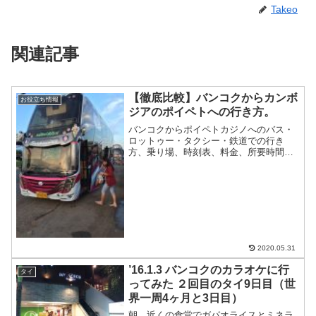
Takeo
関連記事
【徹底比較】バンコクからカンボ
お役立ち情報
ジアのポイペトへの行き方。
バンコクからポイペトカジノへのバス・
ロットゥー・タクシー・鉄道での行き
方、乗り場、時刻表、料金、所要時間ま
とめ
2020.05.31
’16.1.3 バンコクのカラオケに行
タイ
ってみた ２回目のタイ9日目（世
界一周4ヶ月と3日目）
朝、近くの食堂でガパオライスとミネラ