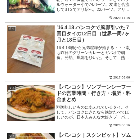
ルウォーター小で74バーツ。友達と合流
してBTSでアリ駅へ。22バーツ。アリ駅
のカフェKaffe By Library AriKaffe By
2020.11.15
Library Ariへアメリカーノとケーキ245バ
ーツ。カ...
’16.4.18 バンコクで風邪引いた７
タイ
回目タイの12日目（世界一周7ヶ
月と18日目）
16.4.18朝から兄弟喧嘩が始まる・・・朝
も昨日のグリーンカレーとガパオで朝
食。発熱、風邪をひいた。そして、熱が
かなり出てきて調子が悪い・・・薬もら
った。解熱鎮痛剤これは本当にやばかっ
たら飲むとしてとっておく。漢方薬？も
らったのでこっちを...
2017.09.06
【バンコク】ソンブーンシーフー
タイ
ドの営業時間・行き方・場所・料
金まとめ
美味しいものにあふれているタイ。そ
して、バンコクにきたなら絶対たべてほ
しいのが、日本人みんな大好きプーパッ
ポンカリー（カニのカレー炒め）特に、
2020.06.16
元祖ソンブーンシーフードは絶対的な人
気を誇っている。シーフード料理や一品
【バンコク｜スクンビット】ソム
タイ
料理も充実していて何人か...