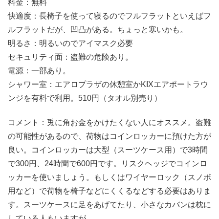
料金：無料
快適度：長椅子を使って寝るのでフルフラットといえばフ
ルフラットだが、凹凸がある。ちょっと寒いかも。
明るさ：明るいのでアイマスク必要
セキュリティ面：盗難の危険あり。
電源：一部あり。
シャワー室：エアロプラザの休憩室かKIXエアポートラウ
ンジを有料で利用。510円（タオル別売り）
コメント：兎に角お金をかけたくない人にオススメ。盗難
の可能性があるので、荷物はコインロッカーに預けた方が
良い。コインロッカーは大型（スーツケース用）で3時間
で300円、24時間で600円です。リスクヘッジでコインロ
ッカーを使いましょう。もしくはワイヤーロック（スノボ
用など）で荷物を椅子などにくくるなどする必要はありま
す。スーツケースに足をあげてたり、小さなカバンは枕に
している人もいますが。