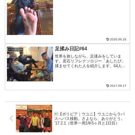
しんちゃん！ベンメリアも一緒に行った
よ！クロマーヤマトゲストハウスの食堂
の２階で揉ませてもらいま...
2020.06.16
足揉み日記#64
ハンガリー
世界を旅しながら、足揉みをしていま
す。若石リフレクソロジー「あしたび」
揉ませてくれた人を紹介します。64人目
はかおりさんハンガリーのブダペストの
日本人宿「アンダンテホステル」で出会
いました。ブダペスト在住でいろいろや
っているみたいです。リラ...
2017.09.17
【ボリビア｜ウユニ】ウユニからラパ
スへバス移動。さよなら、ありがとう。
’17.2.1（世界一周1年5ヶ月と1日目）