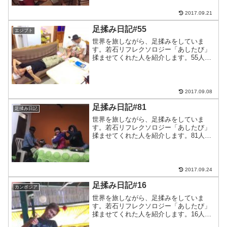
一緒でした。みさとちゃん、ありがと
う。このブログをよんでいる...
2017.09.21
足揉み日記#55
エジプト
世界を旅しながら、足揉みをしていま
す。若石リフレクソロジー「あしたび」
揉ませてくれた人を紹介します。55人目
はダハブのディープブルーで会った中国
人のジョさん！国連の元職員らしく、い
ろんなところへ行ってました。マイ包丁
を持っていて、シェア飯の...
2017.09.08
足揉み日記#81
足揉み日記
世界を旅しながら、足揉みをしていま
す。若石リフレクソロジー「あしたび」
揉ませてくれた人を紹介します。81人目
はあかねちゃんトマティーナで会って、
ペルーで再会！マチュピチュ終わりで揉
ませてもらいました。のぶの肩もみ？邪
魔？も一緒に(笑)あかね...
2017.09.24
足揉み日記#16
カンボジア
世界を旅しながら、足揉みをしていま
す。若石リフレクソロジー「あしたび」
揉ませてくれた人を紹介します。16人目
はシェムリアップで一緒になった沖縄の