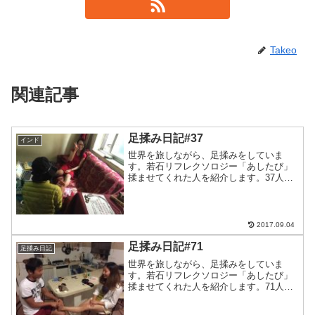
Takeo
関連記事
足揉み日記#37
インド
世界を旅しながら、足揉みをしていま
す。若石リフレクソロジー「あしたび」
揉ませてくれた人を紹介します。37人目
は世界一周中の尼崎美女！共通の友達も
おおくて、びっくりスポンサーリンク//
世界一周中なのでまたどこかで会うね！
ありがとうございまし...
2017.09.04
足揉み日記#71
足揉み日記
世界を旅しながら、足揉みをしていま
す。若石リフレクソロジー「あしたび」
揉ませてくれた人を紹介します。71人目
はみさとちゃん！メキシコのコスメル島
の日本人宿「カサ・コスメレーニャ」で