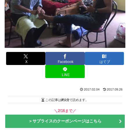
X
Facebook
はてブ
LINE
2017.02.04
2017.09.26
この記事は
約1分
で読めます。
＼2/16まで／
＞サプライスのクーポンページはこちら