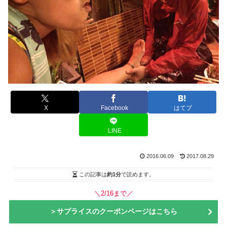
X
Facebook
はてブ
LINE
2016.06.09
2017.08.29
この記事は
約1分
で読めます。
＼2/16まで／
＞サプライスのクーポンページはこちら