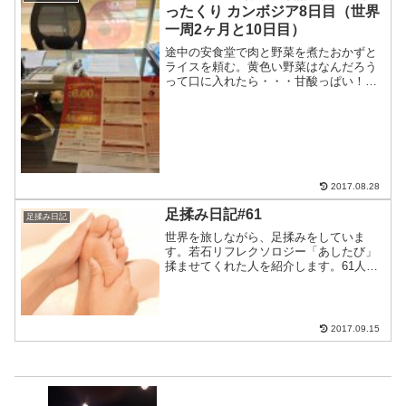
ったくり カンボジア8日目（世界
一周2ヶ月と10日目）
途中の安食堂で肉と野菜を煮たおかずと
ライスを頼む。黄色い野菜はなんだろう
って口に入れたら・・・甘酸っぱい！？
パイナップルだった。ぼく、酢豚とかあ
んまり得意じゃないんだよね・・・写真
がないのが残念。なぜなら、このあと写
真を撮ったiPhoneを...
2017.08.28
足揉み日記#61
足揉み日記
世界を旅しながら、足揉みをしていま
す。若石リフレクソロジー「あしたび」
揉ませてくれた人を紹介します。61人目
はうしゃさん！あ、写真撮り忘れたんで
写真ないんですが、うしゃさんはバング
ラディッシュで住まれていたことのある
ツワモノ！バルセロナから...
2017.09.15