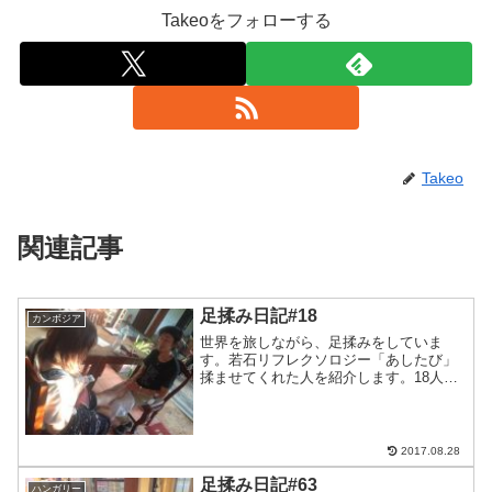
Takeoをフォローする
Takeo
関連記事
足揉み日記#18
カンボジア
世界を旅しながら、足揉みをしていま
す。若石リフレクソロジー「あしたび」
揉ませてくれた人を紹介します。18人目
はプレアビヒアに一緒に行った女子二人
旅で世界一周中のかっつん！むくみが気
になるということでしっかりと膝上まで
もみもみ！左足だけ施術し...
2017.08.28
足揉み日記#63
ハンガリー