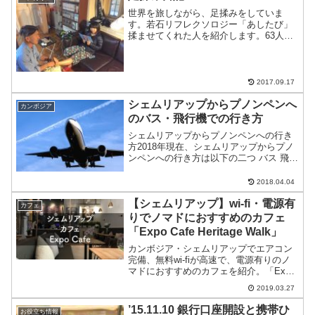
世界を旅しながら、足揉みをしていま
す。若石リフレクソロジー「あしたび」
揉ませてくれた人を紹介します。63人目
ははっつ世界一周中でハンガリーのブダ
ペストの日本人宿「アンダンテホステ
ル」で出会いました。はっつは見た目童
顔過ぎて、大学生かと思って...
2017.09.17
シェムリアップからプノンペンへ
カンボジア
のバス・飛行機での行き方
シェムリアップからプノンペンへの行き
方2018年現在、シェムリアップからプノ
ンペンへの行き方は以下の二つ バス 飛行
機シェムリアップから250km南東に位置
するカンボジアの首都プノンペン。距離
2018.04.04
が近いのでバスでも気軽にいける。プノ
【シェムリアップ】wi-fi・電源有
ンペンからシ...
カフェ
りでノマドにおすすめのカフェ
「Expo Cafe Heritage Walk」
カンボジア・シェムリアップでエアコン
完備、無料wi-fiが高速で、電源有りのノ
マドにおすすめのカフェを紹介。「Expo
Cafe Heritage Walk」は新しく出来た「ヘ
2019.03.27
リテージウォーク」の中に出来たカフェ
です。
’15.11.10 銀行口座開設と携帯ひ
お役立ち情報