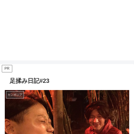
PR
足揉み日記#23
カンボジア