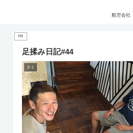
航空会社
PR
足揉み日記#44
タイ