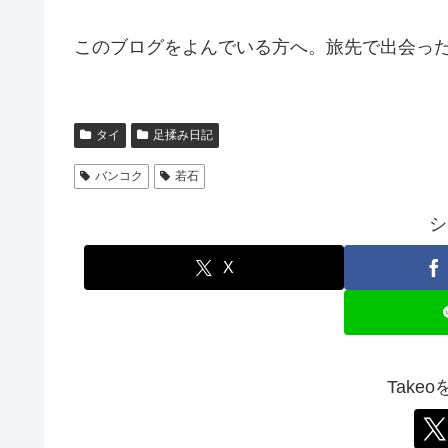
このブログをよんでいる方へ。旅先で出会っ
タイ
足揉み日記
バンコク
若石
シ
X
Take