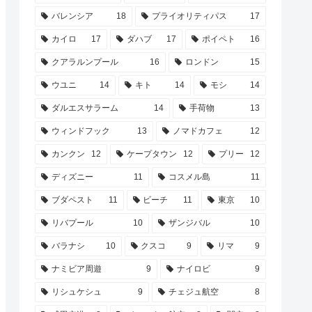
バレンシア
18
プライオリティパス
17
カイロ
17
ダハブ
17
ポイペト
16
クアラルンプール
16
ロンドン
15
ウユニ
14
キト
14
モシ
14
ダルエスサラーム
14
手荷物
13
ウィンドフック
13
ノマドカフェ
12
カンクン
12
ケープタウン
12
プリー
12
ディズニー
11
コスメル島
11
ブダペスト
11
ビーチ
11
東京
10
リバプール
10
ザンジバル
10
バラナシ
10
クスコ
9
リマ
9
ナミビア周遊
9
ナイロビ
9
リシュケシュ
9
チェジュ航空
8