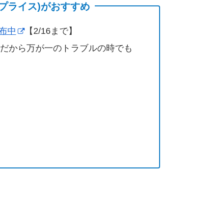
(サプライス)がおすすめ
配布中
【2/16まで】
営だから万が一のトラブルの時でも