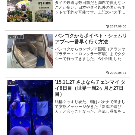
タイの鉄道は数日前だと満席で買えない
ことが多い。日本やタイ以外の国からネ
ットで予約が可能です。上記のバス予約
サイトで鉄道のチケットも予約ができ
る。出発駅、行き先、日にちを入れると
バス、列車の検索ができる。検索結果。
2017.09.06
実際の乗車券の受け取り方法...
バンコクからポイペト・シェムリ
カンボジア
アプへ一番早く行く方法
バンコクからカンボジア国境（アランヤ
プラテート・ロンクラー市場）までタク
シーで行ってきました。今回利用したの
はThai call taxi料金はセダンカーで3,200
バーツでした。あらかじめ予約が必要な
のでネットから予約。深夜２時着にもか
2020.05.31
か...
’15.11.27 さよならチェンマイ タ
タイ
イ8日目（世界一周2ヶ月と27日
目）
結構ぐっすり寝た。朝はバナナで済まし
て突然メッセージがきた「新潟の遊び
人」と会うことなった。合流し昼飯を食
いに昨日もいったぶっかけ飯屋へ。おか
ず２品と水。60バーツ。デザートフリー
だった足揉みDay宿に戻って「新潟の遊
び人」の足を揉ませても...