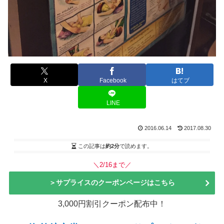
X
Facebook
はてブ
LINE
2016.06.14
2017.08.30
この記事は
約2分
で読めます。
＼2/16まで／
＞サプライスのクーポンページはこちら
3,000円割引クーポン配布中！