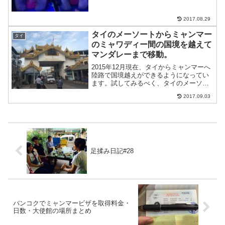
2017.08.29
タイのメーソートからミャンマー
タイ
のミャワディー間の国境を越えて
マンダレーまで移動。
2015年12月現在、タイからミャンマーへ
陸路で国境越えができるようになってい
ます。試してみるべく、タイのメーソー
ト、ミャンマーのミャワディー間の国境
2017.09.03
を越えてみた。参考記事ビザはあらかじ
め取得が必要なので、バンコクでのビザ
取得については過去...
足揉み日記#28
バンコクでミャンマービザを取得料金・
日数・大使館の場所まとめ