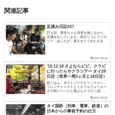
関連記事
足揉み日記#27
タイ
27人目 青木ちゃん世界を旅しながら、
足揉みをしています。若石リフレクソロ
ジー「あしたび」揉ませてくれた人を紹
介します。武ちゃんの友達、青木ちゃん
一人でアジアぶらぶら中だそうです。あ
りがとうございました。このブログをよ
んでいる方へ。旅先で出...
2017.08.29
’15.12.18 さよならピピ。クラビ
タイ
に行ったらサクラツアー タイ29
日目（世界一周3ヶ月と18日目）
朝ごはん、オクトバーゲストハウスへ。
フレンチトーストとミネラルウォーター
小で80バーツピピ島からクラビへ宿、タ
ラインで帰りのボート（ピピからクラ
2017.09.02
ビ）を予約。13時半にしようとしたら
300バーツだし、船が小さいから最終の
タイ国鉄（列車、電車、鉄道）の
お役立ち情報
15時半にしたほうが言...
日本からの事前予約の仕方