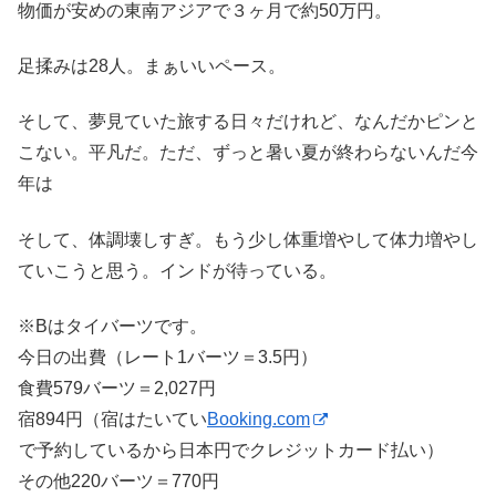
物価が安めの東南アジアで３ヶ月で約50万円。
足揉みは28人。まぁいいペース。
そして、夢見ていた旅する日々だけれど、なんだかピンと
こない。平凡だ。ただ、ずっと暑い夏が終わらないんだ今
年は
そして、体調壊しすぎ。もう少し体重増やして体力増やし
ていこうと思う。インドが待っている。
※Bはタイバーツです。
今日の出費（レート1バーツ＝3.5円）
食費579バーツ＝2,027円
宿894円（宿はたいてい
Booking.com
で予約しているから日本円でクレジットカード払い）
その他220バーツ＝770円