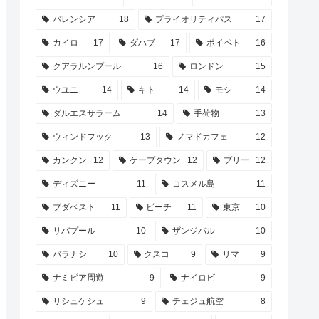
バレンシア
18
プライオリティパス
17
カイロ
17
ダハブ
17
ポイペト
16
クアラルンプール
16
ロンドン
15
ウユニ
14
キト
14
モシ
14
ダルエスサラーム
14
手荷物
13
ウィンドフック
13
ノマドカフェ
12
カンクン
12
ケープタウン
12
プリー
12
ディズニー
11
コスメル島
11
ブダペスト
11
ビーチ
11
東京
10
リバプール
10
ザンジバル
10
バラナシ
10
クスコ
9
リマ
9
ナミビア周遊
9
ナイロビ
9
リシュケシュ
9
チェジュ航空
8