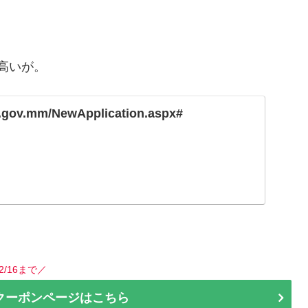
高いが。
ip.gov.mm/NewApplication.aspx#
2/16まで／
クーポンページはこちら