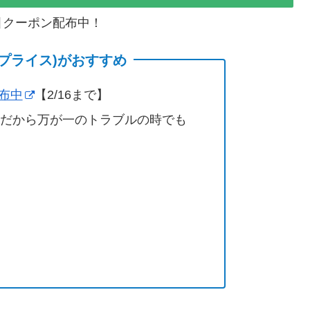
割引クーポン配布中！
(サプライス)がおすすめ
配布中
【2/16まで】
営だから万が一のトラブルの時でも