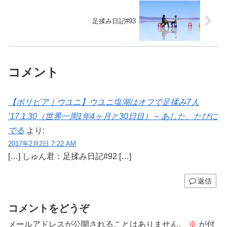
足揉み日記#93
コメント
【ボリビア｜ウユニ】ウユニ塩湖はオフで足揉み7人
’17.1.30（世界一周1年4ヶ月と30日目） – あした、たびに
でる
より:
2017年2月2日 7:22 AM
[…] しゅん君：足揉み日記#92 […]
返信
コメントをどうぞ
メールアドレスが公開されることはありません。
※
が付