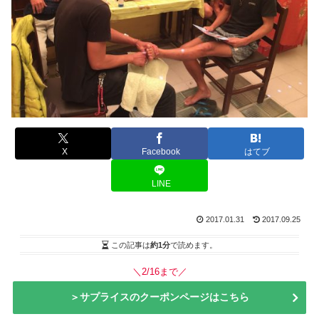
X
Facebook
はてブ
LINE
2017.01.31
2017.09.25
この記事は
約1分
で読めます。
＼2/16まで／
＞サプライスのクーポンページはこちら