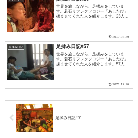
世界を旅しながら、足揉みをしていま
す。若石リフレクソロジー「あしたび」
揉ませてくれた人を紹介します。23人目
はカンボジア在住のゆいちゃん、またま
たまた、シティプレミアムゲストハウス
で出会った人です。気になっているとこ
ろをピンポイントで揉んで...
2017.08.29
足揉み日記#57
足揉み日記
世界を旅しながら、足揉みをしていま
す。若石リフレクソロジー「あしたび」
揉ませてくれた人を紹介します。57人目
はやっときました、しんちゃん。岡山出
身のしんちゃん、アフリカ一緒に旅して
きたのにここまで待たせてごめーん！ふ
むふむ・・・結構いたがっ...
2021.12.16
足揉み日記#91