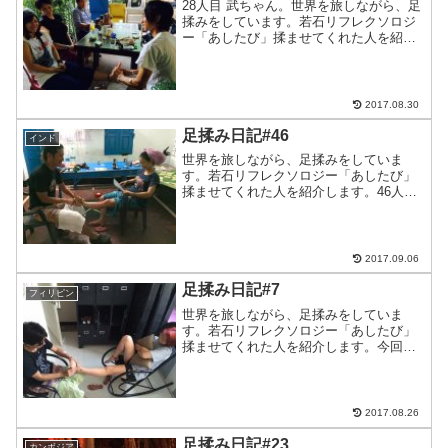
28人目 武ちゃん。世界を旅しながら、足
揉みをしています。若石リフレクソロジ
ー「あしたび」揉ませてくれた人を紹介
します。28人目はシェムリアップのシテ
ィプレミアムゲストハウスで出会った武
ちゃん。ありがとうございました。この
ブログをよんでいる...
2017.08.30
足揉み日記#46
インド
世界を旅しながら、足揉みをしていま
す。若石リフレクソロジー「あしたび」
揉ませてくれた人を紹介します。46人目
もプリーのサンタナロッジで出会ったま
りちゃんお風呂上がりに揉ませてもらい
ましたー。スポンサーリンク// またま
た、足揉みのあとにビー...
2017.09.06
足揉み日記#7
フィリピン
世界を旅しながら、足揉みをしていま
す。若石リフレクソロジー「あしたび」
揉ませてくれた人を紹介します。今回は
７人目！台湾の女の子、カボチャン！本
当はちょっと名前違うんだけど、日本人
に呼びやすいからニックネームでカボチ
ャン。初の外国人の足を揉ま...
2017.08.26
足揉み日記#23
カンボジア