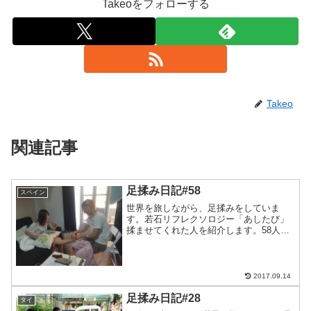
Takeoをフォローする
Takeo
関連記事
足揉み日記#58
スペイン
世界を旅しながら、足揉みをしていま
す。若石リフレクソロジー「あしたび」
揉ませてくれた人を紹介します。58人目
はめぐちゃんおんなひとり世界一周中の
めぐちゃんもトマティーナでいっしょに
なったメンバー。でもトマティーナに参
加しなかったツワモノです...
2017.09.14
足揉み日記#28
タイ