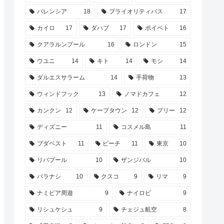
バレンシア
18
プライオリティパス
17
カイロ
17
ダハブ
17
ポイペト
16
クアラルンプール
16
ロンドン
15
ウユニ
14
キト
14
モシ
14
ダルエスサラーム
14
手荷物
13
ウィンドフック
13
ノマドカフェ
12
カンクン
12
ケープタウン
12
プリー
12
ディズニー
11
コスメル島
11
ブダペスト
11
ビーチ
11
東京
10
リバプール
10
ザンジバル
10
バラナシ
10
クスコ
9
リマ
9
ナミビア周遊
9
ナイロビ
9
リシュケシュ
9
チェジュ航空
8