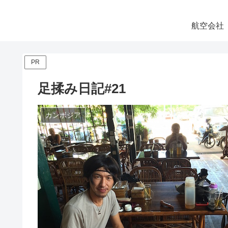
航空会社
PR
足揉み日記#21
カンボジア