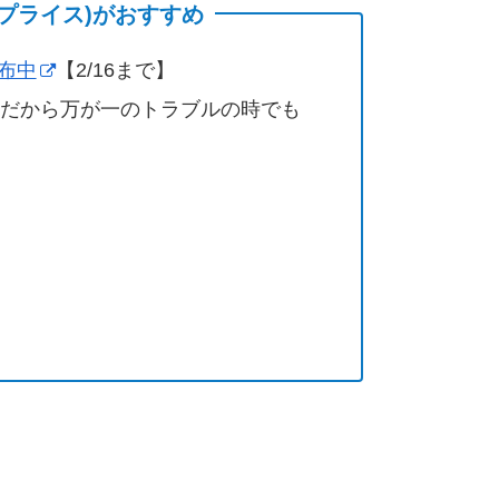
(サプライス)がおすすめ
配布中
【2/16まで】
営だから万が一のトラブルの時でも