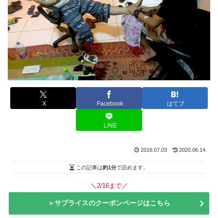
X
Facebook
はてブ
LINE
2016.07.03
2020.06.14
この記事は
約1分
で読めます。
＼2/16まで／
＞サプライスのクーポンページはこちら