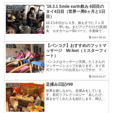
’16.3.1 Smile earth飲み 6回目の
タイ
タイ4日目（世界一周6ヶ月と1日
目）
16.3.1今日から３月。旅もすでに７ヶ月
目・・・早いね。まだアジアだけど(笑)朝
食 カオカームー50バーツ。今美味でカ
ップ麺30バーツ、絆創膏74バーツ。昼は
2017.09.05
カップ麺。夕飯はガパオを食べに食堂
へ。ガパオムーサップカイダーオ（目玉
【バンコク】おすすめのフットマ
タイ
焼き付きガ...
ッサージ Mr.feet（ミスターフィ
ート）
バンコクはマッサージ天国。たくさんの
マッサージショップがあります。タイ古
式マッサージのお店もいいですが、フッ
トマッサージもおすすめです。特に若石
2018.04.27
健康法のフットマッサージ店がしっかり
揉んでくれておすすめです。日本人に人
足揉み日記#99
足揉み日記
気のフットマッサージ店M...
世界を旅しながら、足揉みをしていま
す。若石リフレクソロジー「あしたび」
揉ませてくれた人を紹介します。99人目
はかずさん世界をながーく旅してるかず
さん。ウユニで初めましてだったけど、
足揉みさせてもらいました。なんのポー