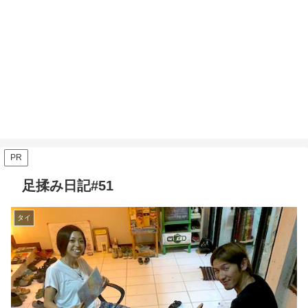
PR
足揉み日記#51
タイ