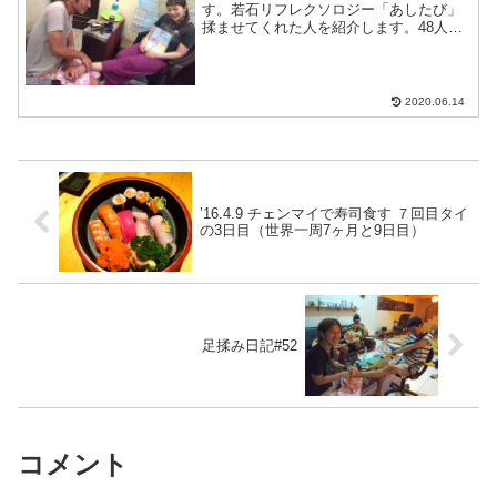
す。若石リフレクソロジー「あしたび」
揉ませてくれた人を紹介します。48人目
はサンタナコルカタで出会ったえりかち
ゃん!一緒に観光にも行ったりしてお世話
になったよー。初インドのえりかちゃん
インド旅行たのしんで！...
2020.06.14
’16.4.9 チェンマイで寿司食す ７回目タイ
の3日目（世界一周7ヶ月と9日目）
足揉み日記#52
コメント