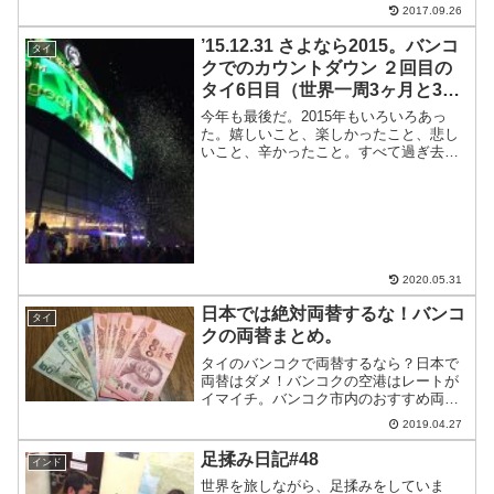
ズかは不明です(笑)だか...
2017.09.26
’15.12.31 さよなら2015。バンコ
タイ
クでのカウントダウン ２回目の
タイ6日目（世界一周3ヶ月と31
日目）
今年も最後だ。2015年もいろいろあっ
た。嬉しいこと、楽しかったこと、悲し
いこと、辛かったこと。すべて過ぎ去っ
てしまえば、記憶となる。でも時々、楽
しかった記憶を思い返して僕はどうにか
生きていける。悲しいことは忘れて。人
は良くも悪くも忘れてい...
2020.05.31
日本では絶対両替するな！バンコ
タイ
クの両替まとめ。
タイのバンコクで両替するなら？日本で
両替はダメ！バンコクの空港はレートが
イマイチ。バンコク市内のおすすめ両替
所を紹介。
2019.04.27
足揉み日記#48
インド
世界を旅しながら、足揉みをしていま