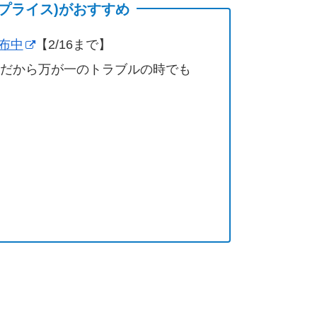
(サプライス)がおすすめ
配布中
【2/16まで】
営だから万が一のトラブルの時でも