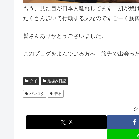
もう、見た目が日本人離れしてます。肌が焼
たくさん歩いて行動する人なのですごーく筋
晢さんありがとうございました。
このブログをよんでいる方へ。旅先で出会っ
タイ
足揉み日記
バンコク
若石
シ
X