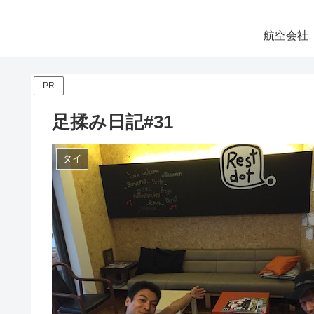
航空会社
PR
足揉み日記#31
タイ