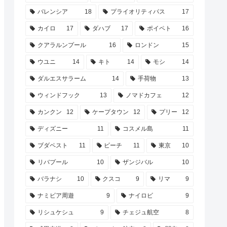
バレンシア
18
プライオリティパス
17
カイロ
17
ダハブ
17
ポイペト
16
クアラルンプール
16
ロンドン
15
ウユニ
14
キト
14
モシ
14
ダルエスサラーム
14
手荷物
13
ウィンドフック
13
ノマドカフェ
12
カンクン
12
ケープタウン
12
プリー
12
ディズニー
11
コスメル島
11
ブダペスト
11
ビーチ
11
東京
10
リバプール
10
ザンジバル
10
バラナシ
10
クスコ
9
リマ
9
ナミビア周遊
9
ナイロビ
9
リシュケシュ
9
チェジュ航空
8