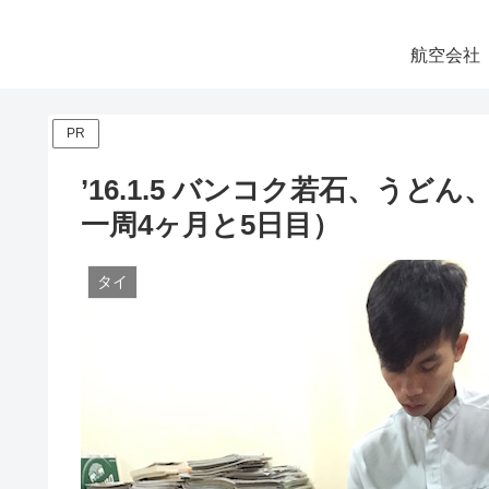
航空会社
PR
’16.1.5 バンコク若石、うど
一周4ヶ月と5日目）
タイ