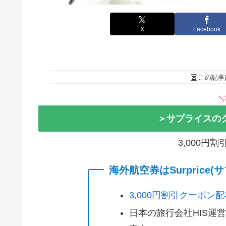
X
Facebook
この記事
＼
＞サプライスの
3,000円
海外航空券はSurprice
3,000円割引クーポン
日本の旅行会社HIS運