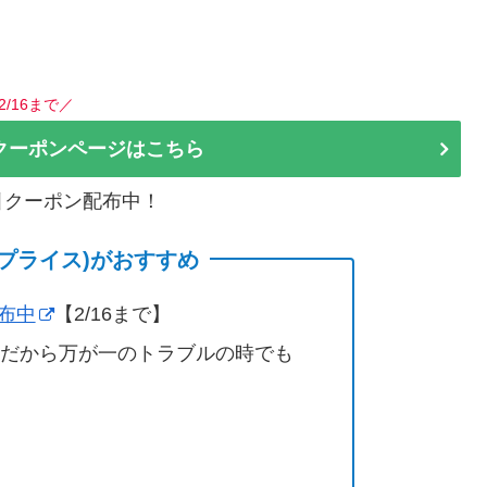
。
2/16まで／
クーポンページはこちら
割引クーポン配布中！
(サプライス)がおすすめ
配布中
【2/16まで】
営だから万が一のトラブルの時でも