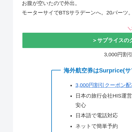
お腹が空いたので外出。
モーターサイでBTSサラデーンへ。20バーツ
＼
＞サプライスの
3,000円
海外航空券はSurprice
3,000円割引クーポン
日本の旅行会社HIS運
安心
日本語で電話対応
ネットで簡単予約