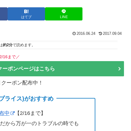
はてブ
LINE
2016.06.24
2017.09.04
は
約2分
で読めます。
2/16まで／
クーポンページはこちら
割引クーポン配布中！
(サプライス)がおすすめ
配布中
【2/16まで】
営だから万が一のトラブルの時でも