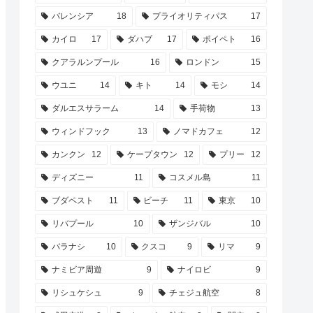
バレンシア
18
プライオリティパス
17
カイロ
17
ダハブ
17
ポイペト
16
クアラルンプール
16
ロンドン
15
ウユニ
14
キト
14
モシ
14
ダルエスサラーム
14
手荷物
13
ウィンドフック
13
ノマドカフェ
12
カンクン
12
ケープタウン
12
プリー
12
ディズニー
11
コスメル島
11
ブダペスト
11
ビーチ
11
東京
10
リバプール
10
ザンジバル
10
バラナシ
10
クスコ
9
リマ
9
ナミビア周遊
9
ナイロビ
9
リシュケシュ
9
チェジュ航空
8