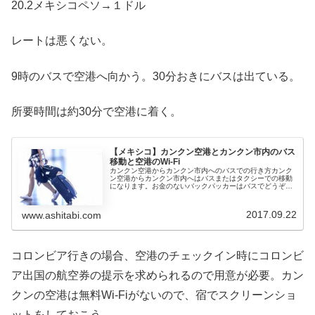
20.2メキシコペソ→１ドル
レートは悪くない。
9時のバスで空港へ向かう。30分おきにバスは出ている。
所要時間は約30分で空港に着く。
【メキシコ】カンクン空港とカンクン市内のバス
移動と空港のWi-Fi
カンクン空港からカンクン市内へのバスでの行き方カンク
ン空港からカンクン市内へはバスまたはタクシーでの移動
になります。お金のないバックパッカーはバスでどうぞ。
ADOっていうバス会社のカウンターが到着ロビーにある。
カンクン空港からカンクン市内へ...
2017.09.22
www.ashitabi.com
コロンビア行きの場合、空港のチェックイン時にコロンビ
ア出国の航空券の提示を求められるので用意が必要。カン
クンの空港は無料Wi-Fiがないので、宿でスクリーンショ
ットをしておこう。