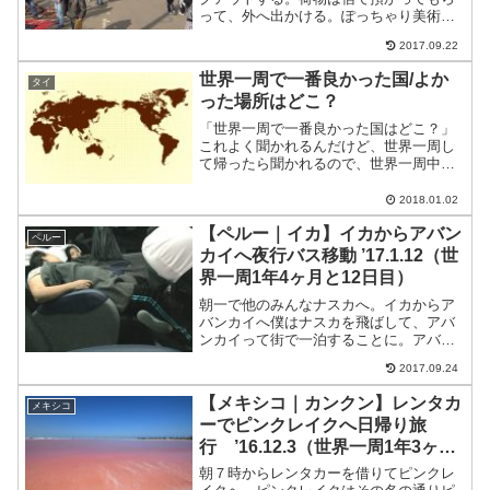
って、外へ出かける。ぽっちゃり美術館
Museo Botero美術館へ。無料で観れる美
2017.09.22
術館がある。ぽっちゃりした絵がたくさ
んある美術館。Museo Boteroみている
世界一周で一番良かった国/よか
タイ
と...
った場所はどこ？
「世界一周で一番良かった国はどこ？」
これよく聞かれるんだけど、世界一周し
て帰ったら聞かれるので、世界一周中の
みなさん覚悟していてね(笑)旅中でも出会
った人に「今まで訪れた中で一番好きな
2018.01.02
国はどこか」って聞かれたりもするし。
【ペルー｜イカ】イカからアバン
結論から言うとどれも...
ペルー
カイへ夜行バス移動 ’17.1.12（世
界一周1年4ヶ月と12日目）
朝一で他のみんなナスカへ。イカからア
バンカイへ僕はナスカを飛ばして、アバ
ンカイって街で一泊することに。アバン
カイには特に何があるわけじゃないんだ
2017.09.24
けど、いきなりクスコに行くのは高山病
が怖くて、手前のアバンカイに一泊する
【メキシコ｜カンクン】レンタカ
メキシコ
ことにした。アバンカイは...
ーでピンクレイクへ日帰り旅
行 ’16.12.3（世界一周1年3ヶ月
と3日目）
朝７時からレンタカーを借りてピンクレ