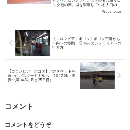
イクへ。ピンクレイクはその名の通りピ
ンク色の湖。塩を製造している人口の湖
というか塩田。レンタカーを借りて、出
2017.09.21
発。メンバーが７人だったこともあり。
前日に予約した。借りたのはロサスシエ
テから歩いて10分くらい...
【コロンビア｜ボゴタ】ボゴタ空港から
市内への移動・旧市街 カンデラリアへの
行き方
【コロンビア｜ボゴタ】バスチケットを
買いにバスターミナルへ ’16.12.25（世
界一周1年3ヶ月と25日目）
コメント
コメントをどうぞ