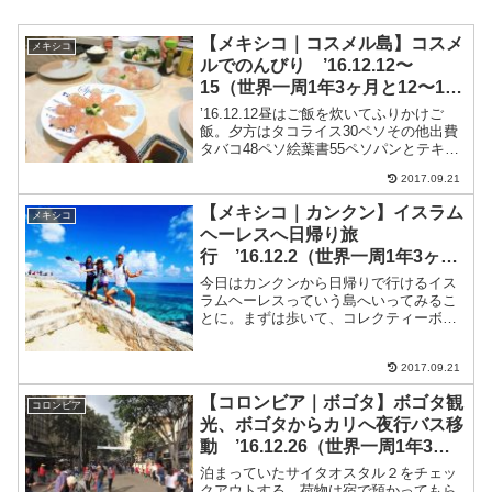
【メキシコ｜コスメル島】コスメ
メキシコ
ルでのんびり ’16.12.12〜
15（世界一周1年3ヶ月と12〜15
日目）
’16.12.12昼はご飯を炊いてふりかけご
飯。夕方はタコライス30ペソその他出費
タバコ48ペソ絵葉書55ペソパンとテキー
ラ62ペソ’16.12.13きょうはみんなチェッ
2017.09.21
クアウトしていった。昼は久しぶりに外
食。タコス屋さんへ。２タコスとコー...
【メキシコ｜カンクン】イスラム
メキシコ
ヘーレスへ日帰り旅
行 ’16.12.2（世界一周1年3ヶ月
と2日目）
今日はカンクンから日帰りで行けるイス
ラムヘーレスっていう島へいってみるこ
とに。まずは歩いて、コレクティーボ乗
り場へ。場所はマクドナルドの目の前。
コレクティーボはたくさん止まるけど、
2017.09.21
イスラムヘーレスのフェリーが出ている
グランプエルト行きのコレ...
【コロンビア｜ボゴタ】ボゴタ観
コロンビア
光、ボゴタからカリへ夜行バス移
動 ’16.12.26（世界一周1年3ヶ
月と26日目）
泊まっていたサイタオスタル２をチェッ
クアウトする。荷物は宿で預かってもら