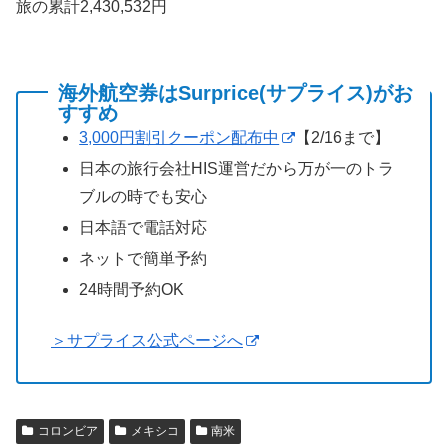
旅の累計2,430,532円
海外航空券はSurprice(サプライス)がお
すすめ
3,000円割引クーポン配布中
【2/16まで】
日本の旅行会社HIS運営だから万が一のトラ
ブルの時でも安心
日本語で電話対応
ネットで簡単予約
24時間予約OK
＞サプライス公式ページへ
コロンビア
メキシコ
南米