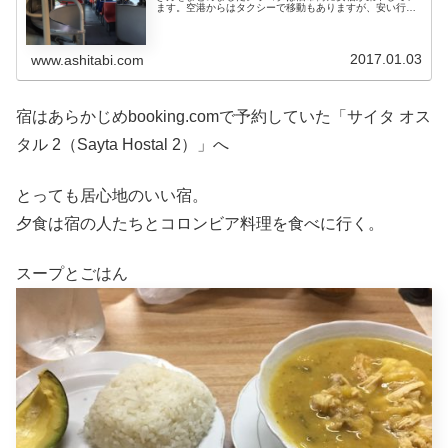
ます。空港からはタクシーで移動もありますが、安い行き
方はトランスミレニオという専用道路を走る連結バスで
す。ボゴタ空港から旧市街へバスで「...
2017.01.03
www.ashitabi.com
宿はあらかじめbooking.comで予約していた「サイタ オス
タル 2（Sayta Hostal 2）」へ
とっても居心地のいい宿。
夕食は宿の人たちとコロンビア料理を食べに行く。
スープとごはん