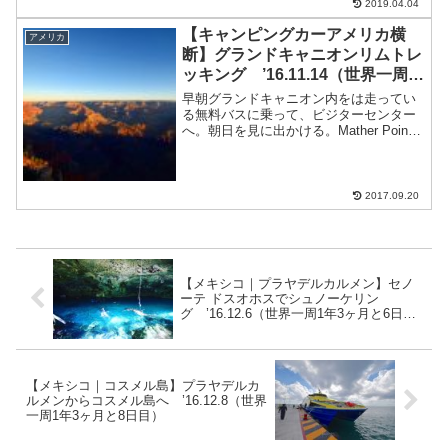
2019.04.04
で直接購入すればシルクドソレイユの
「Michael Jackson ONE」もあ...
【キャンピングカーアメリカ横
アメリカ
断】グランドキャニオンリムトレ
ッキング ’16.11.14（世界一周1
年2ヶ月と14日目）
早朝グランドキャニオン内をは走ってい
る無料バスに乗って、ビジターセンター
へ。朝日を見に出かける。Mather Point
は朝日スポットグランドキャニオンのサ
ンライズ早めに行けばいい場所を取れ
る。RV park戻って朝食。グランドキャニ
オン ...
2017.09.20
【メキシコ｜プラヤデルカルメン】セノ
ーテ ドスオホスでシュノーケリン
グ ’16.12.6（世界一周1年3ヶ月と6日
目）
【メキシコ｜コスメル島】プラヤデルカ
ルメンからコスメル島へ ’16.12.8（世界
一周1年3ヶ月と8日目）