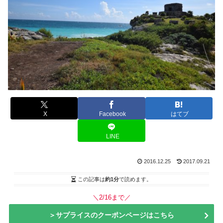
X
Facebook
はてブ
LINE
2016.12.25
2017.09.21
この記事は
約1分
で読めます。
＼2/16まで／
＞サプライスのクーポンページはこちら