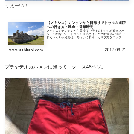
うぇーい！
【メキシコ】カンクンから日帰りでトゥルム遺跡
への行き方・料金・営業時間
メキシコのカンクンから日帰りで行けるおすすめ観光スポ
ットの紹介です。トゥルム遺跡とはマヤ文明最後の遺跡で
あるトゥルム遺跡は、海沿いにあり、カリブ海をバックに
写真写りの良い遺跡。遺跡のとなりで海水浴のできる希少
な遺跡でもある。トゥルム遺跡への...
2017.09.21
www.ashitabi.com
プラヤデルカルメンに帰って、タコス48ペソ。