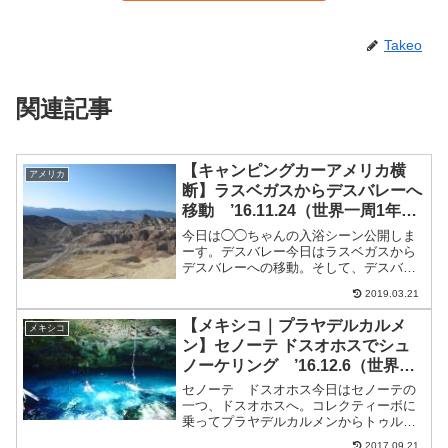
Takeo
関連記事
【キャンピングカーアメリカ横
アメリカ
断】ラスベガスからデスバレーへ
移動 ’16.11.24（世界一周1年2
ヶ月と24日目）
今日は◯◯ちゃんの入浴シーン公開しま
ーす。デスバレー今日はラスベガスから
デスバレーへの移動。そして、デスバレ
ー観光。デスバレーデスバレーのバッド
2019.03.21
ウォーターいくつか見所がある。 バッド
ウォーターへバッドウォーター
【メキシコ｜プラヤデルカルメ
メキシコ
(Badwater) は、ア...
ン】セノーテ ドスオホスでシュ
ノーケリング ’16.12.6（世界一
周1年3ヶ月と6日目）
セノーテ ドスオホス今日はセノーテの
一つ、ドスオホスへ。コレクティーボに
乗ってプラヤデルカルメンからトゥルム
方面へ。運転手に言っておけばドスオホ
2017.09.21