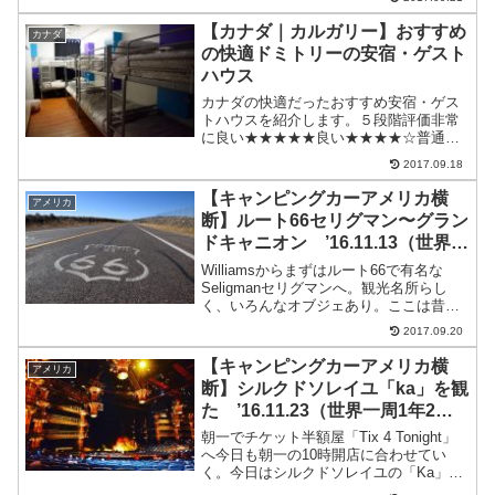
スのところで教えてくれる。入り口コレ
クティーボは45ペソ入るとすぐに受付が
【カナダ｜カルガリー】おすすめ
カナダ
あるドスオホスは入場料...
の快適ドミトリーの安宿・ゲスト
ハウス
カナダの快適だったおすすめ安宿・ゲス
トハウスを紹介します。５段階評価非常
に良い★★★★★良い★★★★☆普通
★★★☆☆悪い★★☆☆☆非常に悪い
2017.09.18
★☆☆☆☆カルガリーでおすすめの快適
ドミトリーの安宿・ゲストハウスWicked
【キャンピングカーアメリカ横
アメリカ
Hostels - ...
断】ルート66セリグマン〜グラン
ドキャニオン ’16.11.13（世界一
周1年2ヶ月と13日目）
Williamsからまずはルート66で有名な
Seligmanセリグマンへ。観光名所らし
く、いろんなオブジェあり。ここは昔の
アメリカ横断のメインルート。ルート
2017.09.20
66 Seligmanセリグマン写真撮りたい場
所がたくさん馬に乗せてもらう。ピスト
【キャンピングカーアメリカ横
アメリカ
ル...
断】シルクドソレイユ「ka」を観
た ’16.11.23（世界一周1年2ヶ
月と23日目）
朝一でチケット半額屋「Tix 4 Tonight」
へ今日も朝一の10時開店に合わせてい
く。今日はシルクドソレイユの「Ka」が
あった。香取慎吾絶賛のやつだ。ネット