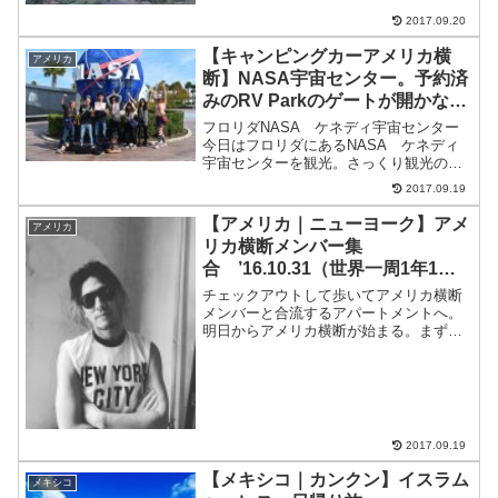
た。日帰りで行ける最も遠い地点。コー
2017.09.20
ス時間は8〜12時間。普段歩いていない人
ばかりだから少し心配だった。...
【キャンピングカーアメリカ横
アメリカ
断】NASA宇宙センター。予約済
みのRV Parkのゲートが開かな
い。 ’16.11.4（世界一周1年2ヶ
フロリダNASA ケネディ宇宙センター
月と4日目）
今日はフロリダにあるNASA ケネディ
宇宙センターを観光。さっくり観光のは
ずが結局11:00〜17:00までしっかり観光
2017.09.19
した。料金も53.25ドルと安くないので、
行くなら１日観光がおすすめ。RVが停め
【アメリカ｜ニューヨーク】アメ
アメリカ
ら...
リカ横断メンバー集
合 ’16.10.31（世界一周1年1ヶ
月と31日目）
チェックアウトして歩いてアメリカ横断
メンバーと合流するアパートメントへ。
明日からアメリカ横断が始まる。まず
は、けいこさんとのぶが合流して、部屋
へ。そのあと、ひでちゃん、はっつが夕
方に集合して、まずは自炊タイム。簡単
にパスタを作って食べる。ニ...
2017.09.19
【メキシコ｜カンクン】イスラム
メキシコ