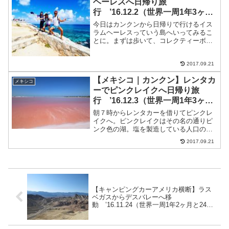
ヘーレスへ日帰り旅
行 ’16.12.2（世界一周1年3ヶ月
と2日目）
今日はカンクンから日帰りで行けるイス
ラムヘーレスっていう島へいってみるこ
とに。まずは歩いて、コレクティーボ乗
り場へ。場所はマクドナルドの目の前。
コレクティーボはたくさん止まるけど、
2017.09.21
イスラムヘーレスのフェリーが出ている
グランプエルト行きのコレ...
【メキシコ｜カンクン】レンタカ
メキシコ
ーでピンクレイクへ日帰り旅
行 ’16.12.3（世界一周1年3ヶ月
と3日目）
朝７時からレンタカーを借りてピンクレ
イクへ。ピンクレイクはその名の通りピ
ンク色の湖。塩を製造している人口の湖
というか塩田。レンタカーを借りて、出
2017.09.21
発。メンバーが７人だったこともあり。
前日に予約した。借りたのはロサスシエ
テから歩いて10分くらい...
【キャンピングカーアメリカ横断】ラス
ベガスからデスバレーへ移
動 ’16.11.24（世界一周1年2ヶ月と24日
目）