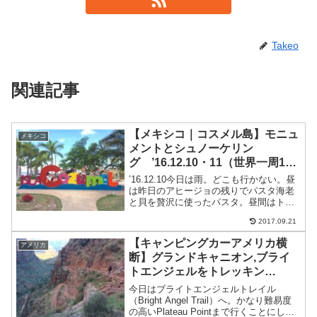
Takeo
関連記事
【メキシコ｜コスメル島】モニュ
メキシコ
メントとシュノーケリン
グ ’16.12.10・11（世界一周1年
3ヶ月と10・11日目）
’16.12.10今日は雨。どこも行かない。昼
は昨日のアヒージョの残りでパスタ海老
と貝を贅沢に使ったパスタ。昼間はトラ
ンプで大富豪して過ごす。そして、夕
2017.09.21
飯。ゆいちゃんの得意料理ハンバー
グ’16.12.11今日は大勢チェックインして
【キャンピングカーアメリカ横
アメリカ
くる。スペ...
断】グランドキャニオン,ブライ
トエンジェルをトレッキン
グ ’16.11.15（世界一周1年2ヶ
今日はブライトエンジェルトレイル
月と15日目）
（Bright Angel Trail）へ。かなり難易度
の高いPlateau Pointまで行くことにし