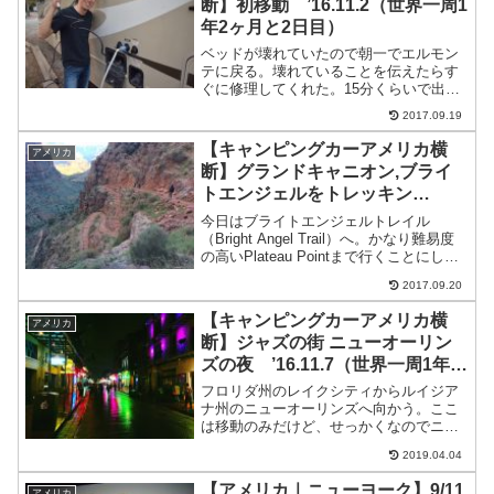
断】初移動 ’16.11.2（世界一周1
年2ヶ月と2日目）
ベッドが壊れていたので朝一でエルモン
テに戻る。壊れていることを伝えたらす
ぐに修理してくれた。15分くらいで出
発。とりあえず、フロリダ方面に向けて
2017.09.19
出発。今日は移動ということでお昼はお
にぎりにする。キャンピングカーが移動
【キャンピングカーアメリカ横
アメリカ
中はガスが使えないので、...
断】グランドキャニオン,ブライ
トエンジェルをトレッキン
グ ’16.11.15（世界一周1年2ヶ
今日はブライトエンジェルトレイル
月と15日目）
（Bright Angel Trail）へ。かなり難易度
の高いPlateau Pointまで行くことにし
た。日帰りで行ける最も遠い地点。コー
2017.09.20
ス時間は8〜12時間。普段歩いていない人
ばかりだから少し心配だった。...
【キャンピングカーアメリカ横
アメリカ
断】ジャズの街 ニューオーリン
ズの夜 ’16.11.7（世界一周1年2
ヶ月と7日目）
フロリダ州のレイクシティからルイジア
ナ州のニューオーリンズへ向かう。ここ
は移動のみだけど、せっかくなのでニュ
ーオーリンズについたらジャズでも聴き
2019.04.04
に行くことに。昼はライスクッカー（炊
飯器）を使って、はくさいとベーコンの
【アメリカ｜ニューヨーク】9/11
アメリカ