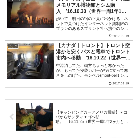
スープとごはん。移動中で...
メモリアル博物館とシム購
入 ’16.10.30（世界一周1年1ヶ
月と30日目）
歩いて、明日の宿の下見に出かける。ネ
ットで見つけたインターネット無制限の
プランのあるスプリント社へ携帯のシム
を買いにいく。だけれど、時間が早くて
2017.09.19
しまったいた。そこからメトロに乗っ
て、マンハッタンへ。別のスプリントの
【カナダ｜トロント】トロント空
カナダ
お店に行ったけど、ここでは...
港から安くバスと電車でトロント
市内へ移動 ’16.10.22（世界一周
1年1ヶ月と22日目）
空港泊してた。朝方ちょっと寒かった
が、もってた寝袋カバーが役に立って寒
さをしのげた。モンベル(mont-bell) シー
ツ キャンプシーツ インディゴ 1121197-
2017.09.19
IND8:00発のエアカナダのトロント行きに
乗る。シートはウエストジェッ...
【キャンピングカーアメリカ横断】テコ
パからサンティエゴへ移
動。 ’16.11.25（世界一周1年2ヶ月と25
日目）