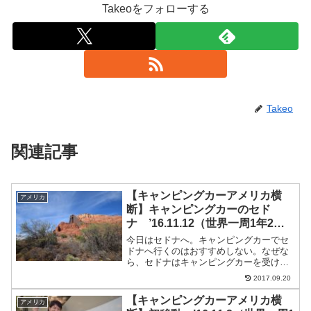
Takeoをフォローする
Takeo
関連記事
【キャンピングカーアメリカ横
アメリカ
断】キャンピングカーのセド
ナ ’16.11.12（世界一周1年2ヶ
月と12日目）
今日はセドナへ。キャンピングカーでセ
ドナへ行くのはおすすめしない。なぜな
ら、セドナはキャンピングカーを受け入
れる駐車場がないから。どこに行っても
2017.09.20
駐車できる場所がなく、四苦八苦した。
結局寄れたのはビジターセンターとエア
【キャンピングカーアメリカ横
アメリカ
ポートメーサのみ。近くで...