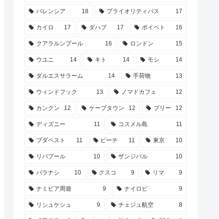
バレンシア
18
プライオリティパス
17
カイロ
17
ダハブ
17
ポイペト
16
クアラルンプール
16
ロンドン
15
ウユニ
14
キト
14
モシ
14
ダルエスサラーム
14
手荷物
13
ウィンドフック
13
ノマドカフェ
12
カンクン
12
ケープタウン
12
プリー
12
ディズニー
11
コスメル島
11
ブダペスト
11
ビーチ
11
東京
10
リバプール
10
ザンジバル
10
バラナシ
10
クスコ
9
リマ
9
ナミビア周遊
9
ナイロビ
9
リシュケシュ
9
チェジュ航空
8