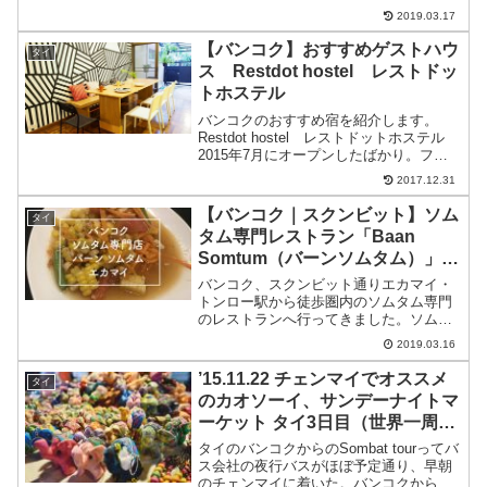
」はカプセル型ドミトリーで快適、出来
2019.03.17
たばかりでまだまだ綺麗でスタッフも親
切でした。
【バンコク】おすすめゲストハウ
タイ
ス Restdot hostel レストドッ
トホステル
バンコクのおすすめ宿を紹介します。
Restdot hostel レストドットホステル
2015年7月にオープンしたばかり。フレ
ンドリーな二人のオーナーを中心にゲス
2017.12.31
トみんなが仲良くなれる、そんなゲスト
ハウス。外へ飲みに誘われたり、ロビー
【バンコク｜スクンビット】ソム
タイ
でみんな...
タム専門レストラン「Baan
Somtum（バーンソムタム）」
エカマイ店
バンコク、スクンビット通りエカマイ・
トンロー駅から徒歩圏内のソムタム専門
のレストランへ行ってきました。ソムタ
ムは美味しく、おしゃれで雰囲気良し、
2019.03.16
料金も高く無く、バンコクオススメのソ
ムタムレストランです。
’15.11.22 チェンマイでオススメ
タイ
のカオソーイ、サンデーナイトマ
ーケット タイ3日目（世界一周2
ヶ月と22日目）
タイのバンコクからのSombat tourってバ
ス会社の夜行バスがほぼ予定通り、早朝
のチェンマイに着いた。バンコクからの