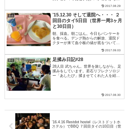
夜行バスでチェンマイ到着駅のさらに東
2017.08.29
に位置するアーケードバスターミナルに
着。チェンマイの朝は美しい。この時期
’15.12.30 そして退院へ・・・ ２
タイ
のタイ北部の...
回目のタイ5日目（世界一周3ヶ月
と30日目）
朝、採血。朝ごはん。今日もパンケーキ
を食べる。デング熱からの解放、退院ド
クターが来て血小板の値が底をついて、
上がって来たので退院してもオッケーが
2017.09.03
出る。昼ごはん。夕方友達がお見舞いに
来てくれて、そのまま退院。BTSでサラ
足揉み日記#28
タイ
デーンからサイアムへ。...
28人目 武ちゃん。世界を旅しながら、足
揉みをしています。若石リフレクソロジ
ー「あしたび」揉ませてくれた人を紹介
します。28人目はシェムリアップのシテ
ィプレミアムゲストハウスで出会った武
ちゃん。ありがとうございました。この
ブログをよんでいる...
2017.08.30
’16.4.16 Restdot hostel（レストドットホ
ステル）でBBQ ７回目タイの10日目（世