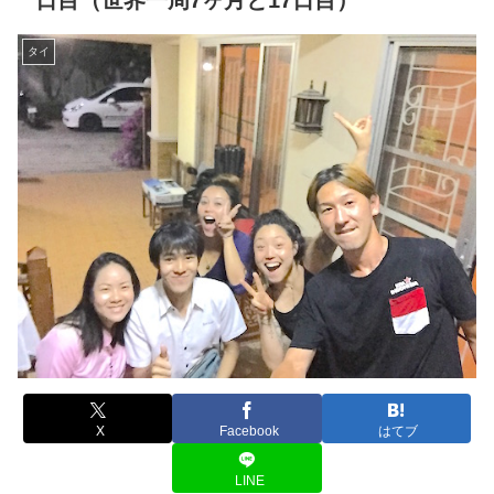
日目（世界一周7ヶ月と17日目）
タイ
X
Facebook
はてブ
LINE