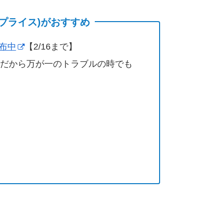
(サプライス)がおすすめ
配布中
【2/16まで】
営だから万が一のトラブルの時でも