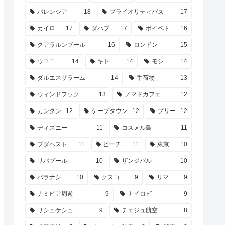
バレンシア
18
プライオリティパス
17
カイロ
17
ダハブ
17
ポイペト
16
クアラルンプール
16
ロンドン
15
ウユニ
14
キト
14
モシ
14
ダルエスサラーム
14
手荷物
13
ウィンドフック
13
ノマドカフェ
12
カンクン
12
ケープタウン
12
プリー
12
ディズニー
11
コスメル島
11
ブダペスト
11
ビーチ
11
東京
10
リバプール
10
ザンジバル
10
バラナシ
10
クスコ
9
リマ
9
ナミビア周遊
9
ナイロビ
9
リシュケシュ
9
チェジュ航空
8