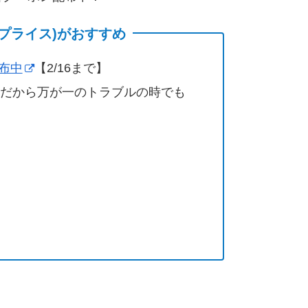
(サプライス)がおすすめ
配布中
【2/16まで】
営だから万が一のトラブルの時でも