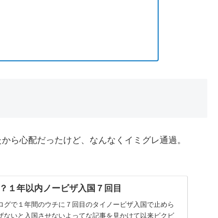
たから心配だったけど、なんなくイミグレ通過。
？１年以内ノービザ入国７回目
ログで１年間のウチに７回目のタイノービザ入国で止めら
ザないと入国させないよってな記事を見かけて以来ビクビ