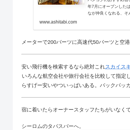
年7月にオープンした
なが仲良くなれる、そ
な...
www.ashitabi.com
メーターで200バーツに高速代50バーツと空港
安い飛行機を検索するなら絶対これ
スカイス
いろんな航空会社や旅行会社を比較して指定し
らすげー安いやついっぱいある。バックパッ
宿に着いたらオーナースタッフたちがいなくて
シーロムのタパスバーへ。