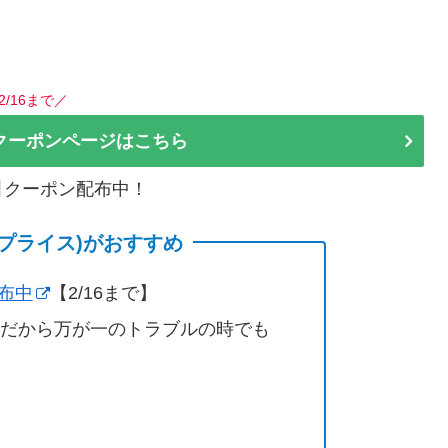
。
2/16まで／
クーポンページはこちら
割引クーポン配布中！
(サプライス)がおすすめ
配布中
【2/16まで】
営だから万が一のトラブルの時でも