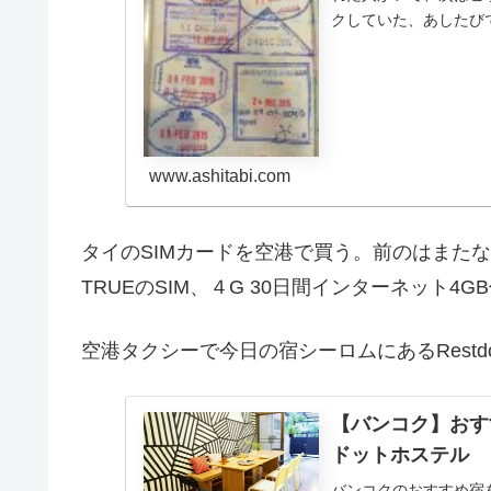
クしていた、あしたび
人のブログわらしべさんの
www.ashitabi.com
タイのSIMカードを空港で買う。前のはまた
TRUEのSIM、４G 30日間インターネット4G
空港タクシーで今日の宿シーロムにあるRestdot 
【バンコク】おすすめ
ドットホステル
バンコクのおすすめ宿を紹介