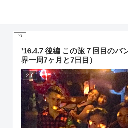
PR
’16.4.7 後編 この旅７回目
界一周7ヶ月と7日目）
タイ