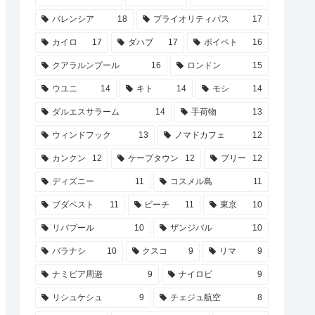
バレンシア
18
プライオリティパス
17
カイロ
17
ダハブ
17
ポイペト
16
クアラルンプール
16
ロンドン
15
ウユニ
14
キト
14
モシ
14
ダルエスサラーム
14
手荷物
13
ウィンドフック
13
ノマドカフェ
12
カンクン
12
ケープタウン
12
プリー
12
ディズニー
11
コスメル島
11
ブダペスト
11
ビーチ
11
東京
10
リバプール
10
ザンジバル
10
バラナシ
10
クスコ
9
リマ
9
ナミビア周遊
9
ナイロビ
9
リシュケシュ
9
チェジュ航空
8