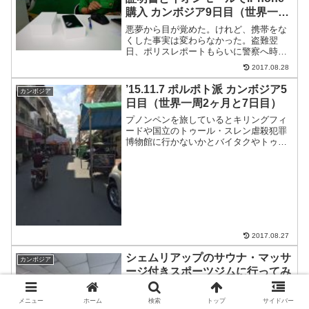
購入 カンボジア9日目（世界一周
2ヶ月と11日目）
悪夢から目が覚めた。けれど、携帯をな
くした事実は変わらなかった。盗難翌
日、ポリスレポートもらいに警察へ時計
を持ってきていないので何時わからな
2017.08.28
い。PCを開いて時間を確認。シャワーを
浴びて、昨日手配してあったトゥクトゥ
’15.11.7 ポルポト派 カンボジア5
カンボジア
クで警察に行くことに。警察...
日目（世界一周2ヶ月と7日目）
プノンペンを旅しているとキリングフィ
ードや国立のトゥール・スレン虐殺犯罪
博物館に行かないかとバイタクやトゥク
トゥクに言われる。11年前に行ったよっ
て言ったら必ず聞かれるのが・・・どう
感じたか。言葉では表しづらい。ポルポ
ト派まだ、今から40年...
2017.08.27
シェムリアップのサウナ・マッサ
カンボジア
ージ付きスポーツジムに行ってみ
た。
シェムリアップで運動不足になっている
メニュー
ホーム
検索
トップ
サイドバー