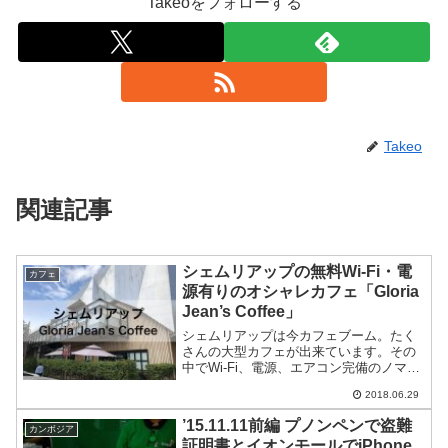
Takeoをフォローする
Takeo
関連記事
シェムリアップの無料Wi-Fi・電
カフェ
源有りのオシャレカフェ「Gloria
Jean’s Coffee」
シェムリアップは今カフェブーム。たく
さんの大型カフェが出来ています。その
中でWi-Fi、電源、エアコン完備のノマド
カフェを開拓しています。今回紹介する
2018.06.29
「Gloria Jean's Coffee」はシェムリアッ
プでもお洒落なカフェです。オース...
’15.11.11前編 プノンペンで盗難
カンボジア
証明書とイオンモールでiPhone