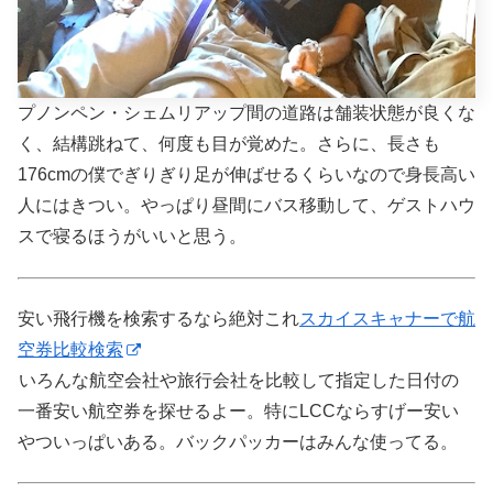
プノンペン・シェムリアップ間の道路は舗装状態が良くな
く、結構跳ねて、何度も目が覚めた。さらに、長さも
176cmの僕でぎりぎり足が伸ばせるくらいなので身長高い
人にはきつい。やっぱり昼間にバス移動して、ゲストハウ
スで寝るほうがいいと思う。
安い飛行機を検索するなら絶対これ
スカイスキャナーで航
空券比較検索
いろんな航空会社や旅行会社を比較して指定した日付の
一番安い航空券を探せるよー。特にLCCならすげー安い
やついっぱいある。バックパッカーはみんな使ってる。