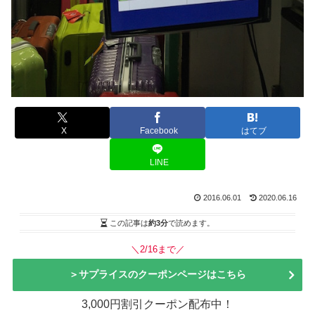
X
Facebook
はてブ
LINE
2016.06.01
2020.06.16
この記事は
約3分
で読めます。
＼2/16まで／
＞サプライスのクーポンページはこちら
3,000円割引クーポン配布中！