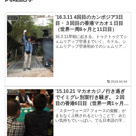
’16.3.11 4回目のカンボジア3日
カジノ
目・３回目の香港マカオ１日目
（世界一周6ヶ月と11日目）
16.3.11早朝に起きる。トゥクトゥクでシ
ェムリアップ空港までいく。５ドル。シ
ェムリアップ空港初めてのシェムリアッ
プ空港。簡素だけど、立派な建物。朝食
食べてないので空港のバーガーキングで
食べる。７ドル。ひさしぶりに食べたら
めちゃくちゃうま...
2019.04.04
‘15.10.21 マカオカジノ行き過ぎ
カジノ
でイミグレ別室行き騒ぎ。 ２回
目の香港6日目（世界一周1ヶ月と
21日目）
「スターウォーズ7 フォースの覚醒」が
まもなく上映されるということで、みた
い気持ちでいっぱい。でも日本語の字幕
スーパー付いてないの観ても理解しきれ
ないので、日本帰るまでがまん・・・そ
んな朝を迎えた。結構ぐっすり寝た。と