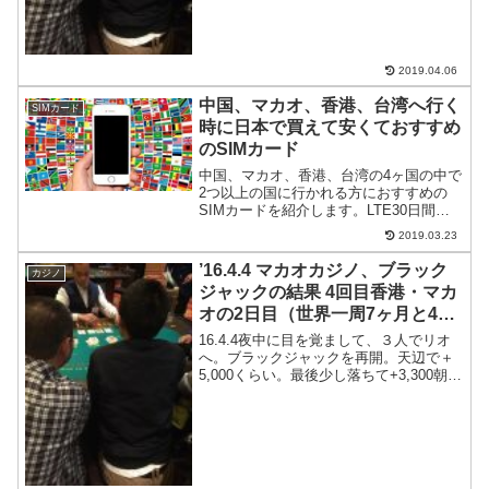
りあえず食事に出かける...
2019.04.06
中国、マカオ、香港、台湾へ行く
SIMカード
時に日本で買えて安くておすすめ
のSIMカード
中国、マカオ、香港、台湾の4ヶ国の中で
2つ以上の国に行かれる方におすすめの
SIMカードを紹介します。LTE30日間有
効で4GBのインターネットデータ容量、
2019.03.23
日本で事前にSIMカードを購入できるか
ら安心のSIMカード。
’16.4.4 マカオカジノ、ブラック
カジノ
ジャックの結果 4回目香港・マカ
オの2日目（世界一周7ヶ月と4日
目）
16.4.4夜中に目を覚まして、３人でリオ
へ。ブラックジャックを再開。天辺で＋
5,000くらい。最後少し落ちて+3,300朝ご
はん食べにホテルに戻る。朝食ビュッフ
ェ結構おいしい。無料朝食付きのツイン
で週末で12,000円平日だと8,000円...