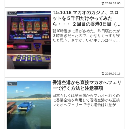
2020.07.05
‘15.10.18 マカオのカジノ、スロ
カジノ
ットを５千円だけやってみた
ら・・・ ２回目の香港3日目（世
界一周1ヶ月と18日目）
朝10時過ぎに目がさめた。昨日寝たのが
３時過ぎだったので、かなりぐっすり寝
たと思う。さすが、いいホテルはベッド
の寝心地もいい。シャワーを浴びて、タ
オルが二つしかなく、３人で泊まってい
たので、バスタオルなしでバスローブを
着ることに。人生初のバ...
2020.06.16
香港空港から直接マカオへフェリ
カジノ
ーで行く方法と注意事項
日本もしくは第三国からマカオへ行くの
に香港空港を利用して香港空港から直接
マカオへフェリーで行く場合は注意が必
要なので紹介します。香港空港からマカ
オに行き方マカオへは香港空港からフェ
リーが出ています。（香港空港直結のフ
ェリー乗り場、正式名称ス...