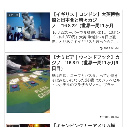
【イギリス｜ロンドン】大英博物
イギリス
館と日本食と時々カジ
ノ ’16.8.22（世界一周11ヶ月22
日目）
’16.8.22スーパーで食材買い出し。10ポン
ド（約1,350円）大英博物館へ今日は観
光。とりあえずイギリスと言ったらこれ
ってことで、地下鉄で大英博物館に行く
2019.04.04
ことに。地下鉄2.4ポンド（約324円）ロ
ンドンの地下鉄・バスに乗るにはプリペ
【ナミビア｜ウィンドフック】カ
カジノ
イ...
ジノ ’16.8.9（世界一周11ヶ月9
日目）
昼は自炊。スープとパスタ。ってか焼き
そばみたいになった(笑)夜はカジノへヒル
トンホテルのプラザカジノへ。ブラック
ジャックをやる。調子悪かったけど、ヨ
ハンが来てくれて、一緒に打ったら調子
良くなってトータルちょい浮きで終われ
る。ウィンドフックの...
2019.04.04
【キャンピングカーアメリカ横
アメリカ