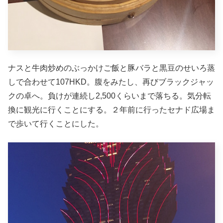
ナスと牛肉炒めのぶっかけご飯と豚バラと黒豆のせいろ蒸
しで合わせて107HKD。腹をみたし、再びブラックジャッ
クの卓へ。負けが連続し2,500くらいまで落ちる。気分転
換に観光に行くことにする。２年前に行ったセナド広場ま
で歩いて行くことにした。