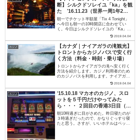
断】シルクドソレイユ「ka」を観
た ’16.11.23（世界一周1年2ヶ
月と23日目）
朝一でチケット半額屋「Tix 4 Tonight」
へ今日も朝一の10時開店に合わせてい
く。今日はシルクドソレイユの「Ka」が
あった。香取慎吾絶賛のやつだ。ネット
2019.04.04
で直接購入すればシルクドソレイユの
「Michael Jackson ONE」もあ...
【カナダ｜ナイアガラの滝観光】
カジノ
トロントからカジノバスで安く行
く方法（料金・時刻・乗り場）
トロントからナイアガラの滝へ安く行く
方法を紹介します。カジノ利用者のため
のカジノバスを利用します。ナイアガラ
の滝への行き方トロントからナイアガラ
2019.04.04
の滝へはバスを使って日帰りで行って帰
ってくれます。安く行く方法を紹介しま
‘15.10.18 マカオのカジノ、スロ
カジノ
す。ナイアガラの滝へはメ...
ットを５千円だけやってみた
ら・・・ ２回目の香港3日目（世
界一周1ヶ月と18日目）
朝10時過ぎに目がさめた。昨日寝たのが
３時過ぎだったので、かなりぐっすり寝
たと思う。さすが、いいホテルはベッド
の寝心地もいい。シャワーを浴びて、タ
オルが二つしかなく、３人で泊まってい
たので、バスタオルなしでバスローブを