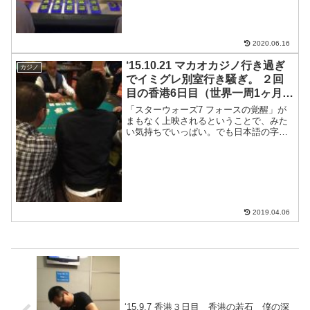
着ることに。人生初のバ...
2020.06.16
‘15.10.21 マカオカジノ行き過ぎ
カジノ
でイミグレ別室行き騒ぎ。 ２回
目の香港6日目（世界一周1ヶ月と
21日目）
「スターウォーズ7 フォースの覚醒」が
まもなく上映されるということで、みた
い気持ちでいっぱい。でも日本語の字幕
スーパー付いてないの観ても理解しきれ
ないので、日本帰るまでがまん・・・そ
んな朝を迎えた。結構ぐっすり寝た。と
りあえず食事に出かける...
2019.04.06
‘15.9.7 香港３日目 香港の若石 僕の深