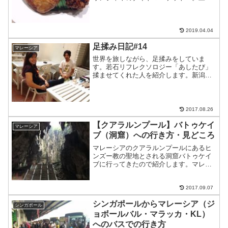
花2RMタルト2RM串4RMラクサ6RM計
14RM友達の家泊今日の出費（レートRM
＝28円）食費36.9RM＝1,0...
2019.04.04
足揉み日記#14
マレーシア
世界を旅しながら、足揉みをしていま
す。若石リフレクソロジー「あしたび」
揉ませてくれた人を紹介します。新潟に
デュロス号という船が８年位前にきたの
を覚えている方はいますか？日本には福
岡、金沢、新潟と寄港したようですが。
その時に会ったマレーシアの...
2017.08.26
【クアラルンプール】バトゥケイ
マレーシア
ブ（洞窟）への行き方・見どころ
マレーシアのクアラルンプールにあるヒ
ンズー教の聖地とされる洞窟バトゥケイ
ブに行ってきたので紹介します。マレー
シア クアラルンプールにあるヒンズー
教の聖地とされる洞窟バトゥケイブ広場
階段が長い・・・階段を登りきると洞窟
2017.09.07
が広がるヒンズー教の神様...
シンガポールからマレーシア（ジ
シンガポール
ョボールバル・マラッカ・KL）
へのバスでの行き方