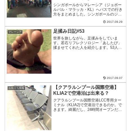
シンガポールからマレーシア（ジョボー
ルバル・マラッカ・KL）へバスでの行き
方をまとめました。シンガポールのジョ
ボールバル行きバスシンガポールから国
2017.09.29
境を越えてマレーシアのジョホールバル
中央駅（JBセントラル）までバスで行け
足揉み日記#53
マレーシア
る。シンガポールから...
世界を旅しながら、足揉みをしていま
す。若石リフレクソロジー「あしたび」
揉ませてくれた人を紹介します。53人目
はマレーシア人のキキちゃん。しっかり
と揉ませてもらいました。キキちゃん、
ありがとうございました。このブログを
よんでいる方へ。旅先で出...
2017.09.07
【クアラルンプール国際空港】
お役立ち情報
KLIA2で空港泊は出来る？
クアラルンプール国際空港LCC専用ター
ミナル（KLIA2)で空港泊できるのか。で
きます。綺麗だし、24時間オープンだ
し、治安も悪くない。クアラルンプール
国際空港（KLIA2)で空港泊ベンチで寝る
場合ベンチは凹凸があって眠りにくい。
マットなど...