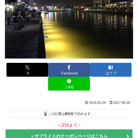
X
Facebook
はてブ
LINE
2016.05.29
2017.08.26
この記事は
約2分
で読めます。
＼2/16まで／
＞サプライスのクーポンページはこちら