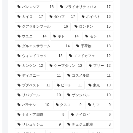
バレンシア
18
プライオリティパス
17
カイロ
17
ダハブ
17
ポイペト
16
クアラルンプール
16
ロンドン
15
ウユニ
14
キト
14
モシ
14
ダルエスサラーム
14
手荷物
13
ウィンドフック
13
ノマドカフェ
12
カンクン
12
ケープタウン
12
プリー
12
ディズニー
11
コスメル島
11
ブダペスト
11
ビーチ
11
東京
10
リバプール
10
ザンジバル
10
バラナシ
10
クスコ
9
リマ
9
ナミビア周遊
9
ナイロビ
9
リシュケシュ
9
チェジュ航空
8