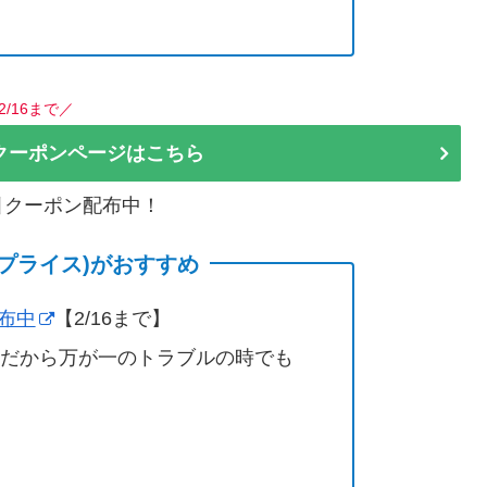
2/16まで／
クーポンページはこちら
割引クーポン配布中！
(サプライス)がおすすめ
配布中
【2/16まで】
営だから万が一のトラブルの時でも