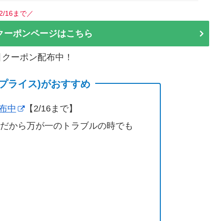
2/16まで／
クーポンページはこちら
割引クーポン配布中！
(サプライス)がおすすめ
配布中
【2/16まで】
営だから万が一のトラブルの時でも