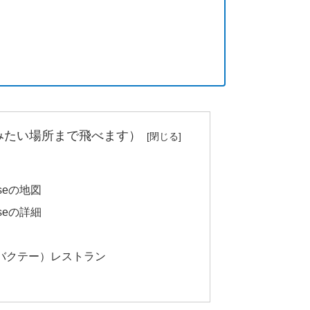
みたい場所まで飛べます）
useの地図
useの詳細
バクテー）レストラン