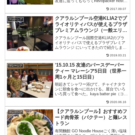
友達に送ってもらってRevopacker hostel
にチェックイン。レンタルタオル2RM近
2017.09.07
くのランドリー屋さんへ。10.6RM山ちゃ
んカップルと中華街で再...
クアラルンプール空港KLIA2でプ
マレーシア
ライオリティパスが使えるプラザ
プレミアムラウンジ（一般エリ
ア）
クアラルンプール国際空港KLIA2のプラ
イオリティパスで使えるプラザプレミア
ムラウンジ にいってきたので紹介しま
す。マレーシアのクアラルンプール国際
2019.03.21
空港にはプライオリティパスで利用でき
るラウンジが4つあります。クアラルンプ
‘15.10.15 友達のバースデーパー
マレーシア
ール国際空港のラウ...
ティー マレーシア5日目（世界一
周1ヶ月と15日目）
朝起きてシャワー浴びて、チャイナタウ
ンに朝食を食べに出かける。屋台でいろ
いろ買って食べた。kaya batter pie（ココ
ナッツジャムのパイ）1.8RM、豆腐花
2020.06.16
1.6RMカレーパフ（揚げカレーパイ）
2RM合計5.4RM部屋でネットして過...
【クアラルンプール】おすすめフ
マレーシア
ード肉骨茶（バクテー）と麺レス
トラン
有間麵館 GO Noodle Houseごく薄い塩味