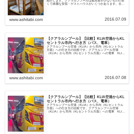
紹介します。クアラルンプールは観光客が少ないものの安
くて綺麗な安宿・ゲストハウスがいくつかあります。古く
て汚い安宿・ゲストハウスもあるので注意です！クアラル
ンプールの安宿 グリッド 9（G...
2016.07.09
www.ashitabi.com
【クアラルンプール】【比較】KLIA空港からKL
セントラル市内へ行き方（バス、電車）
クアラルンプール空港（KLIA）から市内（KLセントラル
方面）への行き方の比較です。クアラルンプール空港
（KLIA）から市内（KLセントラル方面）への電車 KLIA
エキスプレスでの行き方電車 KLIAエキスプレスの料金
35RM(約1,000...
2016.07.08
www.ashitabi.com
【クアラルンプール】【比較】KLIA空港からKL
セントラル市内へ行き方（バス、電車）
クアラルンプール空港（KLIA）から市内（KLセントラル
方面）への行き方の比較です。クアラルンプール空港
（KLIA）から市内（KLセントラル方面）への電車 KLIA
エキスプレスでの行き方電車 KLIAエキスプレスの料金
35RM(約1,000...