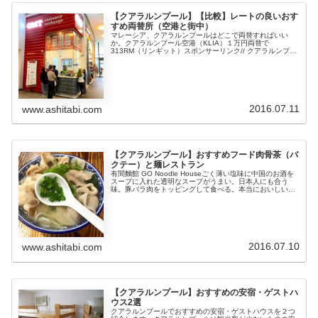
【クアラルンプール】【比較】レートの良いおす
すめ両替所（空港と街中）
マレーシア、クアラルンプールはどこで両替すればいい
か。クアラルンプール空港（KLIA）１万円両替で
313RM（リンギット）スポンサーリンク// クアラルンプー
ル街中KLセントラル駅となりに隣接するショッピンブモー
ル「Nu Sentral」の...
2016.07.11
www.ashitabi.com
【クアラルンプール】おすすめフード肉骨茶（バ
クテー）と麺レストラン
有間麵館 GO Noodle Houseごく薄い塩味に中国のお酒を
スープに入れた透明なスープがうまい。日本人にも合う
味。豚バラ肉をトッピングして食べる。本当においしいの
で是非トライしてください。時間を外して行かないと満席
でまったりもする。ク...
2016.07.10
www.ashitabi.com
【クアラルンプール】おすすめの安宿・ゲストハ
ウス2選
クアラルンプールでおすすめの安宿・ゲストハウスを２つ