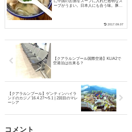
に中国のお酒をスープに入れた透明なス
ープがうまい。日本人にも合う味。豚バ
ラ肉をトッピングして食べる。本当にお
いしいので是非トライしてください。時
間を外して行かないと満席でまったりも
する。ク...
2017.09.07
【クアラルンプール国際空港】KLIA2で
空港泊は出来る？
【クアラルンプール】ゲンティンハイラ
ンドのカジノ’16.4.27〜5.1 | 2回目のマレ
ーシア
コメント