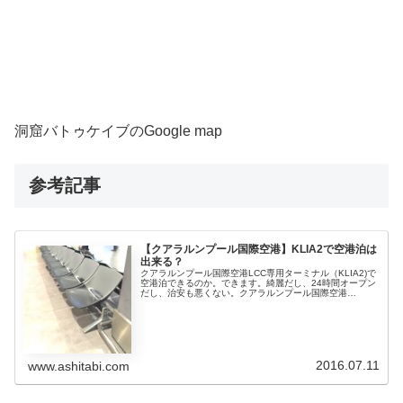
洞窟バトゥケイブのGoogle map
参考記事
【クアラルンプール国際空港】KLIA2で空港泊は
出来る？
クアラルンプール国際空港LCC専用ターミナル（KLIA2)で
空港泊できるのか。できます。綺麗だし、24時間オープン
だし、治安も悪くない。クアラルンプール国際空港
（KLIA2)で空港泊ベンチで寝る場合ベンチは凹凸があって
眠りにくい。マットなど...
2016.07.11
www.ashitabi.com