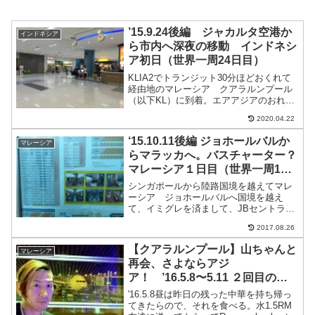
’15.9.24後編 ジャカルタ空港か
インドネシア
ら市内へ深夜の移動 インドネシ
ア初日（世界一周24日目）
KLIA2でトランジット30分ほどおくれて
経由地のマレーシア クアラルンプール
（以下KL）に到着。エアアジアのおれの
チェックインの時の言い方が悪かったの
2020.04.22
かエアアジアが悪いのか知らないけれ
ど、セブ→クアラルンプール→ジャカル
‘15.10.11後編 ジョホールバルか
マレーシア
タと全部エアアジア...
らマラッカへ。バスチャーター？
マレーシア１日目（世界一周1ヶ
月と11日目）
シンガポールから陸路国境を越えてマレ
ーシア ジョホールバルへ国境を越え
て、イミグレを済まして、JBセントラル
駅に着くと両替所があったのでまずはシ
2017.08.26
ンガポールマネーをマレーシアのリンギ
ットに交換。交換レートがいいのかどう
【クアラルンプール】山ちゃんと
マレーシア
かわからないけど、面倒臭...
再会、さよならアジ
ア！ ’16.5.8〜5.11 ２回目のマ
レーシア
'16.5.8昼は昨日の残った中華を持ち帰っ
てきたらので、それを食べる。水1.5RM