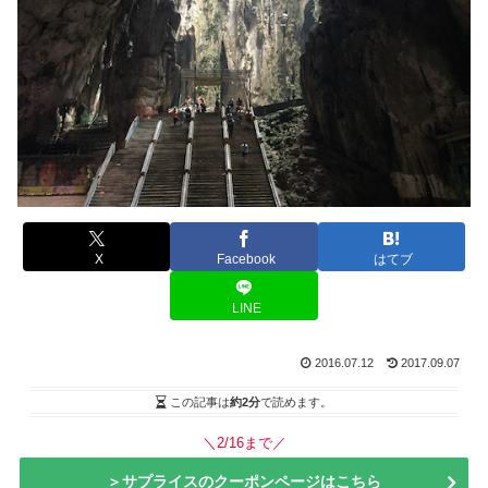
X
Facebook
はてブ
LINE
2016.07.12
2017.09.07
この記事は
約2分
で読めます。
＼2/16まで／
＞サプライスのクーポンページはこちら