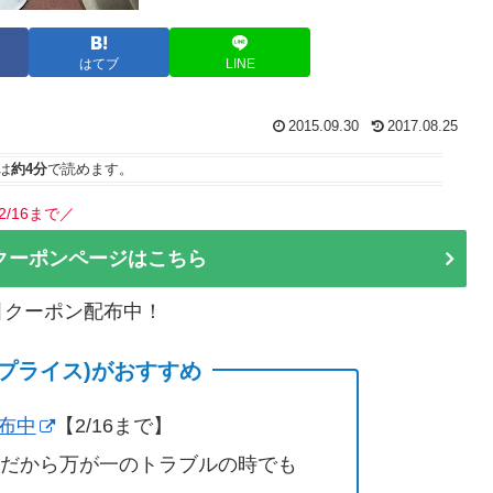
はてブ
LINE
2015.09.30
2017.08.25
は
約4分
で読めます。
2/16まで／
クーポンページはこちら
割引クーポン配布中！
(サプライス)がおすすめ
配布中
【2/16まで】
営だから万が一のトラブルの時でも