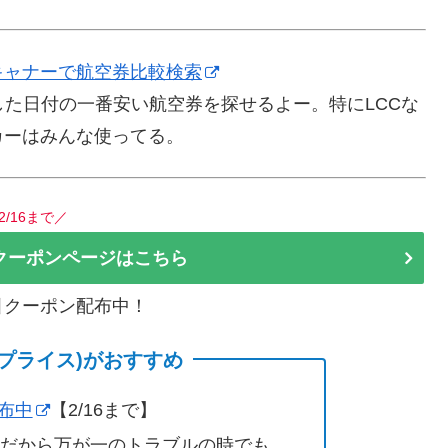
キャナーで航空券比較検索
た日付の一番安い航空券を探せるよー。特にLCCな
カーはみんな使ってる。
2/16まで／
クーポンページはこちら
割引クーポン配布中！
(サプライス)がおすすめ
配布中
【2/16まで】
営だから万が一のトラブルの時でも