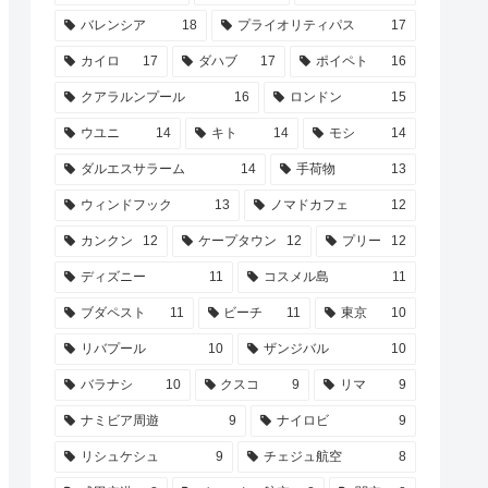
バレンシア
18
プライオリティパス
17
カイロ
17
ダハブ
17
ポイペト
16
クアラルンプール
16
ロンドン
15
ウユニ
14
キト
14
モシ
14
ダルエスサラーム
14
手荷物
13
ウィンドフック
13
ノマドカフェ
12
カンクン
12
ケープタウン
12
プリー
12
ディズニー
11
コスメル島
11
ブダペスト
11
ビーチ
11
東京
10
リバプール
10
ザンジバル
10
バラナシ
10
クスコ
9
リマ
9
ナミビア周遊
9
ナイロビ
9
リシュケシュ
9
チェジュ航空
8