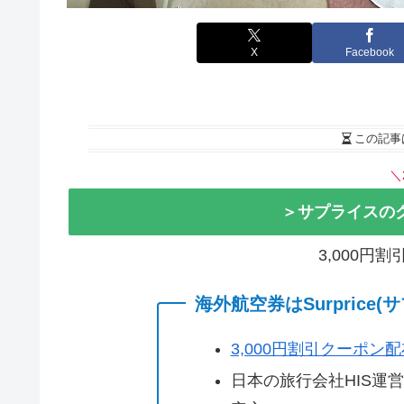
X
Facebook
この記事
＼
＞サプライスの
3,000円
海外航空券はSurprice
3,000円割引クーポン
日本の旅行会社HIS運