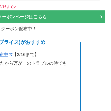
2/16まで／
クーポンページはこちら
割引クーポン配布中！
(サプライス)がおすすめ
配布中
【2/16まで】
営だから万が一のトラブルの時でも