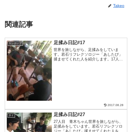
Takeo
関連記事
足揉み日記#17
カンボジア
世界を旅しながら、足揉みをしていま
す。若石リフレクソロジー「あしたび」
揉ませてくれた人を紹介します。17人目
はバイヤー、ストリートフォトグラファ
ー、そして、カンボジアで学校建設を進
めている北川勇介君。その情熱がいろん
な人を動かしてクラウドフ...
2017.08.28
足揉み日記#27
タイ
27人目 青木ちゃん世界を旅しながら、
足揉みをしています。若石リフレクソロ
ジー「あしたび」揉ませてくれた人を紹