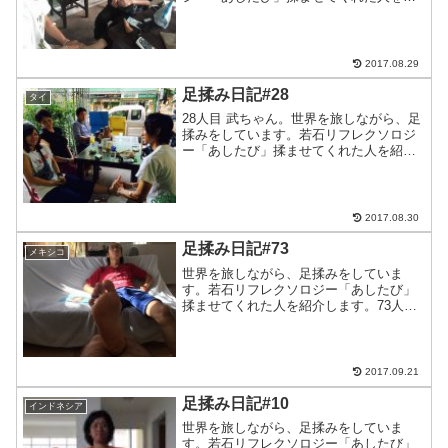
介します。武ちゃんの友達、青木ちゃん
一人でアジアぶらぶら中だそうです。あ
りがとうございました。このブログをよ
んでいる方へ。旅先で出...
2017.08.29
足揉み日記#28
タイ
28人目 武ちゃん。世界を旅しながら、足
揉みをしています。若石リフレクソロジ
ー「あしたび」揉ませてくれた人を紹介
します。28人目はシェムリアップのシテ
ィプレミアムゲストハウスで出会った武
ちゃん。ありがとうございました。この
ブログをよんでいる...
2017.08.30
足揉み日記#73
メキシコ
世界を旅しながら、足揉みをしていま
す。若石リフレクソロジー「あしたび」
揉ませてくれた人を紹介します。73人目
はひろ君！カンクンの「ロサス７」で出
会って、メキシコのコスメル島の日本人
宿「カサ・コスメレーニャ」で再会！世
界のカフェを回って、日本...
2017.09.21
足揉み日記#10
インドネシア
世界を旅しながら、足揉みをしていま
す。若石リフレクソロジー「あしたび」