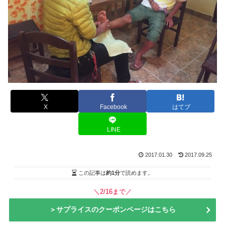
X
Facebook
はてブ
LINE
2017.01.30
2017.09.25
この記事は
約1分
で読めます。
＼2/16まで／
＞サプライスのクーポンページはこちら