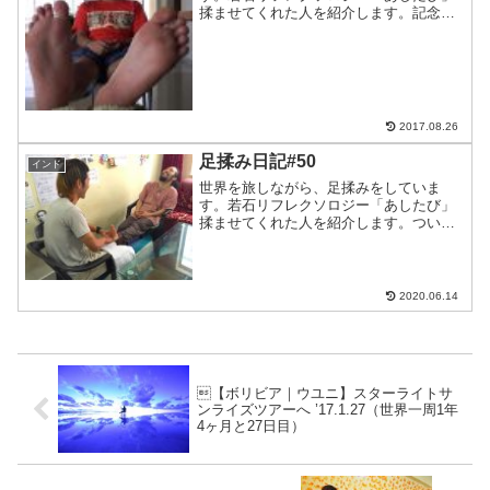
揉ませてくれた人を紹介します。記念す
べき10人目はなんと、同じく世界を回っ
ているヤスくん！ジョグジャカルタのゲ
ストハウスで出会った。しかも彼もリフ
レクソロジーをやっていた...
2017.08.26
足揉み日記#50
インド
世界を旅しながら、足揉みをしていま
す。若石リフレクソロジー「あしたび」
揉ませてくれた人を紹介します。ついに
目標の100人の半分まできたー記念すべき
50人目はサンタナコルカタスタッフでさ
らに世界一周をしているしょうき
君！！！もう４回もサンタナ...
2020.06.14
【ボリビア｜ウユニ】スターライトサ
ンライズツアーへ ’17.1.27（世界一周1年
4ヶ月と27日目）