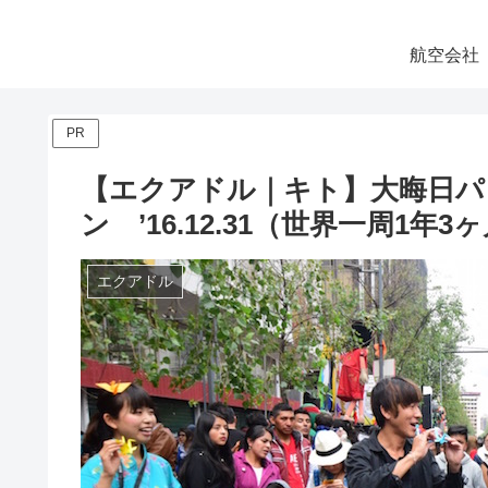
航空会社
PR
【エクアドル｜キト】大晦日パ
ン ’16.12.31（世界一周1年3
エクアドル