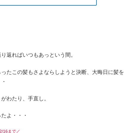
振り返ればいつもあっという間。
らったこの髪もさよならしようと決断、大晦日に髪を
・・
ミがわたり、手直し。
ったよ・・・
2/16まで／