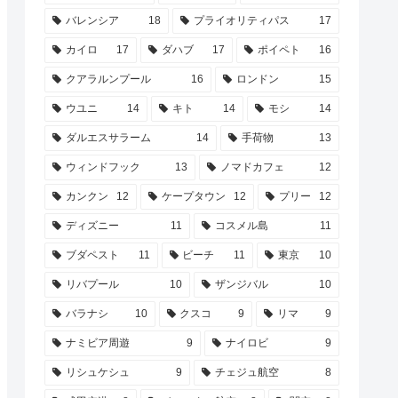
バレンシア
18
プライオリティパス
17
カイロ
17
ダハブ
17
ポイペト
16
クアラルンプール
16
ロンドン
15
ウユニ
14
キト
14
モシ
14
ダルエスサラーム
14
手荷物
13
ウィンドフック
13
ノマドカフェ
12
カンクン
12
ケープタウン
12
プリー
12
ディズニー
11
コスメル島
11
ブダペスト
11
ビーチ
11
東京
10
リバプール
10
ザンジバル
10
バラナシ
10
クスコ
9
リマ
9
ナミビア周遊
9
ナイロビ
9
リシュケシュ
9
チェジュ航空
8