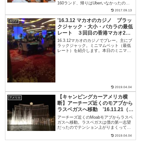
160ランド、帰りはUberいなかったので
白タクで200ランド往復でひとり180ラン
2017.09.13
ド（約,1260円）ブラックジャックやるも
今日はお互い調子悪く、...
’16.3.12 マカオのカジノ ブラッ
カジノ
クジャック・大小・バカラの最低
レート ３回目の香港マカオ2日
目（世界一周6ヶ月と12日目）
16.3.12マカオのカジノでプレー。主にブ
ラックジャック。ミニマムベット（最低
レート）を紹介します。本日のミニマム
ベット（最低レート）・海立方ブラック
ジャック 100HKD×5卓、大小
100HKD・ゴールデンドラゴン（金龍）
ブラックジャ...
2019.04.04
【キャンピングカーアメリカ横
アメリカ
断】アーチーズ近くのモアブから
ラスベガスへ移動 ’16.11.21（世
界一周1年2ヶ月と21日目）
アーチーズ近くのMoabモアブからラスベ
ガスへ移動。ラスベガスは僕の第一志望
だったのでテンション上がりまくって、
朝一の運転をかってでる。途中雪がちら
2019.04.04
つく中、旅路を急ぐ。ラスベガスに近づ