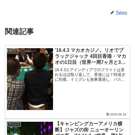
Takeo
関連記事
’16.4.3 マカオカジノ。リオでブ
カジノ
ラックジャック 4回目香港・マカ
オの1日目（世界一周7ヶ月と3日
目）
16.4.3エアインディアでのフライトは遅
れをほぼ取り返して、香港には７時過ぎ
に到着。イミグレも無事通過し、バスに
乗って、友達の誠の家へ。40HKD荷物を
置いてちょっとだらだら。そのあと出か
ける。吉野家で牛丼、卵、味噌汁をテイ
クアウト。44...
2020.06.16
【キャンピングカーアメリカ横
アメリカ
断】ジャズの街 ニューオーリン