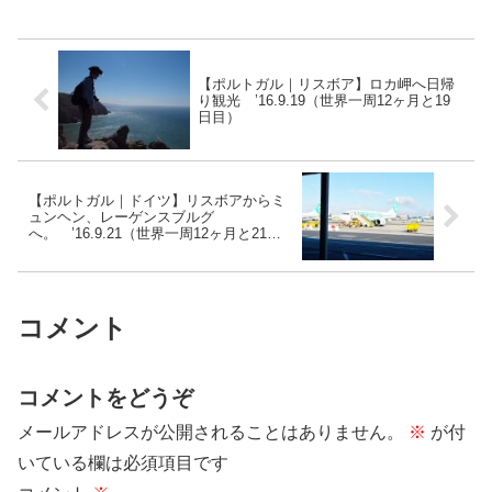
くと高速道路が大渋滞。車線数も多く、
車線変更するのが大変...
【ポルトガル｜リスボア】ロカ岬へ日帰
り観光 ’16.9.19（世界一周12ヶ月と19
日目）
【ポルトガル｜ドイツ】リスボアからミ
ュンヘン、レーゲンスブルグ
へ。 ’16.9.21（世界一周12ヶ月と21日
目）
コメント
コメントをどうぞ
メールアドレスが公開されることはありません。
※
が付
いている欄は必須項目です