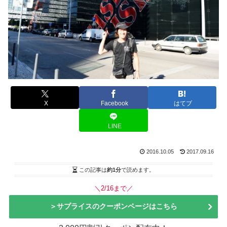
X
Facebook
はてブ
LINE
2016.10.05
2017.09.16
この記事は
約1分
で読めます。
＼2/16まで／
＞サプライスのクーポンページはこちら