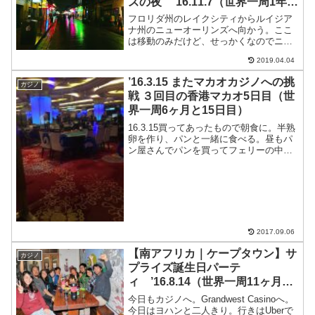
ズの夜 ’16.11.7（世界一周1年2
ヶ月と7日目）
フロリダ州のレイクシティからルイジア
ナ州のニューオーリンズへ向かう。ここ
は移動のみだけど、せっかくなのでニュ
ーオーリンズについたらジャズでも聴き
2019.04.04
に行くことに。昼はライスクッカー（炊
飯器）を使って、はくさいとベーコンの
’16.3.15 またマカオカジノへの挑
カジノ
スープとごはん。移動中で...
戦 ３回目の香港マカオ5日目（世
界一周6ヶ月と15日目）
16.3.15買ってあったもので朝食に。半熟
卵を作り、パンと一緒に食べる。昼もパ
ン屋さんでパンを買ってフェリーの中で
かじる。41HKD昼からマカオへフェリ
ー。155HKD今日もブラックジャックを
する。まずはゴールデンドラゴンへ。途
中から誠と...
2017.09.06
【南アフリカ｜ケープタウン】サ
カジノ
プライズ誕生日パーテ
ィ ’16.8.14（世界一周11ヶ月14
日目）
今日もカジノへ。Grandwest Casinoへ。
今日はヨハンと二人きり。行きはUberで