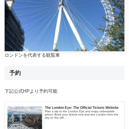
ロンドンを代表する観覧車
予約
下記公式HPより予約可能
The London Eye: The Official Tickets Website
Plan a trip to the London Eye and enjoy unbeatable
prices. Book your tickets now and see London from the
sky on the offi...