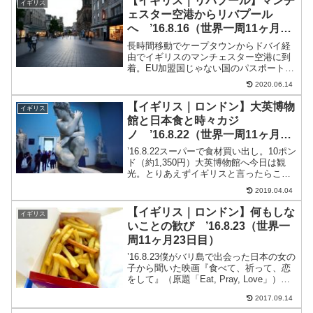
【イギリス｜リバプール】マンチ
イギリス
ェスター空港からリバプール
へ ’16.8.16（世界一周11ヶ月16
日目）
長時間移動でケープタウンからドバイ経
由でイギリスのマンチェスター空港に到
着。EU加盟国じゃない国のパスポート所
持者の列は空いていた。ランディングカ
2020.06.14
ード※ちなみにイギリスは出国時に出国
イミグレーションの手続きがない・・・
【イギリス｜ロンドン】大英博物
イギリス
(笑)イギリスの入国時...
館と日本食と時々カジ
ノ ’16.8.22（世界一周11ヶ月22
日目）
’16.8.22スーパーで食材買い出し。10ポン
ド（約1,350円）大英博物館へ今日は観
光。とりあえずイギリスと言ったらこれ
ってことで、地下鉄で大英博物館に行く
2019.04.04
ことに。地下鉄2.4ポンド（約324円）ロ
ンドンの地下鉄・バスに乗るにはプリペ
【イギリス｜ロンドン】何もしな
イギリス
イ...
いことの歓び ’16.8.23（世界一
周11ヶ月23日目）
’16.8.23僕がバリ島で出会った日本の女の
子から聞いた映画『食べて、祈って、恋
をして』（原題「Eat, Pray, Love」）そ
のなかで、ジュリア・ロバーツ演じる主
2017.09.14
人公”リズ”が、イタリアでの旅先で出会う
言葉がこれ。イタリア語Dolc...