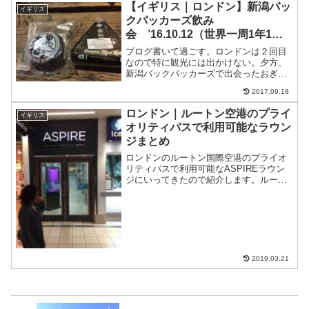
【イギリス｜ロンドン】新潟バッ
イギリス
クパッカーズ飲み
会 ’16.10.12（世界一周1年1ヶ
月と12日目）
ブログ書いて過ごす。ロンドンは２回目
なので特に観光には出かけない。夕方、
新潟バックパッカーズで出会ったおぎち
ゃんと飲みに出かける。おぎちゃんの旦
2017.09.18
那さんも。いろいろ話して、ご馳走して
もらった。おぎちゃん本当にごちそうさ
ロンドン｜ルートン空港のプライ
イギリス
までした。次は僕がおごり...
オリティパスで利用可能なラウン
ジまとめ
ロンドンのルートン国際空港のプライオ
リティパスで利用可能なASPIREラウン
ジにいってきたので紹介します。ルート
ン空港では唯一のラウンジがASPIREラ
ウンジになります。12:00〜18:00は混み
合っているので相席を求められます。プ
ライオ...
2019.03.21