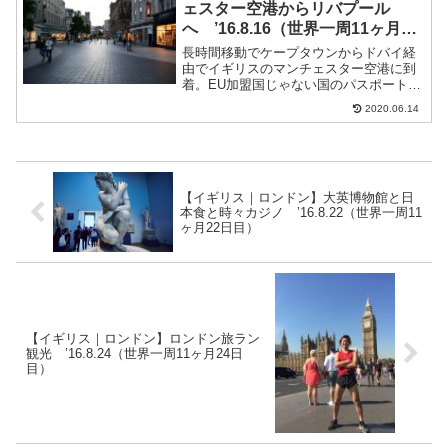
ェスター空港からリバプール
へ ’16.8.16（世界一周11ヶ月16
日目）
長時間移動でケープタウンからドバイ経
由でイギリスのマンチェスター空港に到
着。EU加盟国じゃない国のパスポート所
持者の列は空いていた。ランディングカ
2020.06.14
ード※ちなみにイギリスは出国時に出国
イミグレーションの手続きがない・・・
(笑)イギリスの入国時...
【イギリス｜ロンドン】大英博物館と日
本食と時々カジノ ’16.8.22（世界一周11
ヶ月22日目）
【イギリス｜ロンドン】ロンドン旅ラン
観光 ’16.8.24（世界一周11ヶ月24日
目）