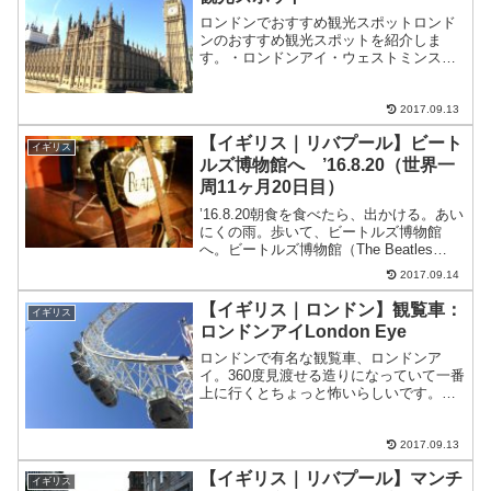
ロンドンでおすすめ観光スポットロンド
ンのおすすめ観光スポットを紹介しま
す。・ロンドンアイ・ウェストミンスタ
ー宮殿とビッグベン・ウェストミンスタ
ー大寺院・バッキンガム宮殿・大英博物
館・アビーロードスタジオ前の横断歩道
2017.09.13
（ビートルズ）ロンドンアイ...
【イギリス｜リバプール】ビート
イギリス
ルズ博物館へ ’16.8.20（世界一
周11ヶ月20日目）
’16.8.20朝食を食べたら、出かける。あい
にくの雨。歩いて、ビートルズ博物館
へ。ビートルズ博物館（The Beatles
Story）入場口。並んでいた。30分ほど待
2017.09.14
った。料金14.95ポンド（約2,018円）を
払って入場オーディオが付...
【イギリス｜ロンドン】観覧車：
イギリス
ロンドンアイLondon Eye
ロンドンで有名な観覧車、ロンドンア
イ。360度見渡せる造りになっていて一番
上に行くとちょっと怖いらしいです。ロ
ンドンアイの料金大人：24.95ポンド
（x135円（１ポンド）＝約3,359円子供
（４〜15歳）：18.95ポンド＝約2,569
2017.09.13
円...
【イギリス｜リバプール】マンチ
イギリス