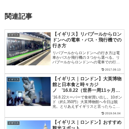
関連記事
【イギリス】リバプールからロン
イギリス
ドンへの電車・バス・飛行機での
行き方
リバプールからロンドンへの行き方は電
車かバスか飛行機の３つから選べる。リ
バプールからロンドンへの電車での行き
方所用時間：２時間ちょっと26ユーロ
2017.09.13
（約3,380円）〜直通などによって料金
は高くなります。リバプールからロンド
【イギリス｜ロンドン】大英博物
イギリス
ンへのバスでの行き...
館と日本食と時々カジ
ノ ’16.8.22（世界一周11ヶ月22
日目）
’16.8.22スーパーで食材買い出し。10ポン
ド（約1,350円）大英博物館へ今日は観
光。とりあえずイギリスと言ったらこれ
ってことで、地下鉄で大英博物館に行く
2019.04.04
ことに。地下鉄2.4ポンド（約324円）ロ
ンドンの地下鉄・バスに乗るにはプリペ
【イギリス｜ロンドン】おすすめ
イギリス
イ...
観光スポット