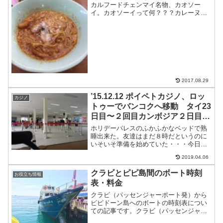
カルフードチェンマイ名物、カオソー
イ。カオソーイって何？？？カレーヌー
ドルです。レッドカレーにココナッツミ
ルクでマイルドにしてあって、日本人に
大人気の味。しかも結構量が少ないの
で、２杯食べられてしまう。か...
2017.08.29
’15.12.12 ポイペトカジノ、ロッ
カジノ
トゥーでバンコクへ移動 タイ23
日目〜２回目カンボジア２日目
（世界一周3ヶ月と12日目）
ホリデーパレスのふかふかなベッドで熟
睡出来た。友達はまだ８時だというのに
いそいそ準備を始めていた・・・今日も
戦う気だ！！！カジノ最後の勝負朝飯が
2019.04.06
てら、ホリデーパレスのカジノに降りて
いき、ブラックジャック（BJ）をやろう
クラビとピピ島間のボート時刻
お役立ち情報
とするも、１卓しかない...
表・料金
クラビ（パッセンジャーポート発）から
ピピドーン島へのボートの時刻表につい
ての記事です。クラビ（パッセンジャー
ポート発）からピピドーン島まで所要時