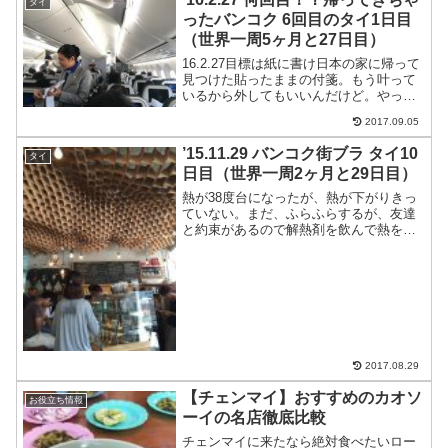
タイ
物価も安いし、ノマ...
ったバンコク 6回目のタイ1日目
（世界一周5ヶ月と27日目）
16.2.27目標は紙に書け日本の家に帰って
見つけた貼ったままの付箋。もう叶って
いるから外してもいいんだけど。やっぱ
り、やりたいことは書くといい。神田昌
2017.09.05
典さんによれば「目標を達成出来ない一
番の理由は目標を忘れるから。年の初め
’15.11.29 バンコク街ブラ タイ10
タイ
に立てた目標覚え...
日目（世界一周2ヶ月と29日目）
熱が38度台になったが、熱が下がりきっ
ていない。まだ、ふらふらするが、友達
と約束があるので解熱剤を飲んで熱を下
げて出かけることに。BTSでサパンタク
シンからサイアムへ33バーツ。サイアム
パラゴンでお昼。一人200バーツ。国立競
技場近くのBa...
2017.08.29
【チェンマイ】おすすめのカオソ
お役立ち情報
ーイの名店徹底比較
チェンマイに来たなら絶対食べたいロー