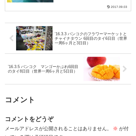
間2時間で1日4便のボートが往復していま
す。クラビからピピ（ピピドーン）島へ
2017.09.03
のボート時刻表クラビ...
’16.3.3 バンコクのフラワーマーケットと
チャイナタウン 6回目のタイ6日目（世界
一周6ヶ月と3日目）
’16.3.5 バンコク マンゴーかぶれ6回目
のタイ8日目（世界一周6ヶ月と5日目）
コメント
コメントをどうぞ
メールアドレスが公開されることはありません。
※
が付