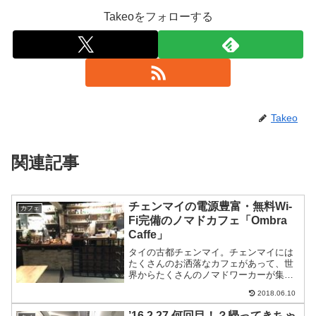
Takeoをフォローする
Takeo
関連記事
チェンマイの電源豊富・無料Wi-
カフェ
Fi完備のノマドカフェ「Ombra
Caffe」
タイの古都チェンマイ。チェンマイには
たくさんのお洒落なカフェがあって、世
界からたくさんのノマドワーカーが集ま
っています。チェンマイのカフェのほと
2018.06.10
んどが高速Wi-Fi付き！電源も使えるカフ
ェもたくさんあるんです。チェンマイは
’16.2.27 何回目！？帰ってきちゃ