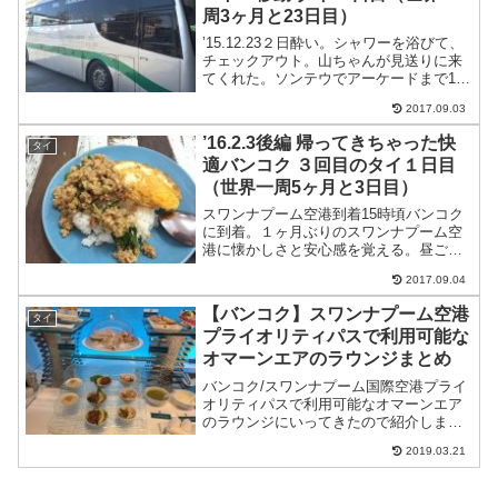
周3ヶ月と23日目）
’15.12.23２日酔い。シャワーを浴びて、
チェックアウト。山ちゃんが見送りに来
てくれた。ソンテウでアーケードまで100
バーツ。朝早くから見送りに来てくれて
2017.09.03
ありがとう山ちゃん。８時半前に出発。
９時前にチェンマイアーケードバスター
’16.2.3後編 帰ってきちゃった快
タイ
ミナルに到...
適バンコク ３回目のタイ１日目
（世界一周5ヶ月と3日目）
スワンナプーム空港到着15時頃バンコク
に到着。１ヶ月ぶりのスワンナプーム空
港に懐かしさと安心感を覚える。昼ごは
んがまだだったので空港地下フロアにあ
2017.09.04
るレストランでぶっかけ飯を頼む。ここ
は他の空港レストランと違ってだいぶ安
【バンコク】スワンナプーム空港
タイ
い。空港のレストランだ...
プライオリティパスで利用可能な
オマーンエアのラウンジまとめ
バンコク/スワンナプーム国際空港プライ
オリティパスで利用可能なオマーンエア
のラウンジにいってきたので紹介しま
す。バンコクのスワンナプーム国際空港
2019.03.21
にはプライオリティパスで利用できるラ
ウンジが9つあります。その中でもオスス
メの一つがオマーンエア...