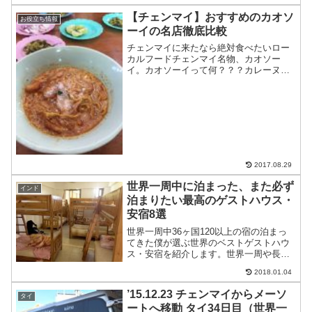
【チェンマイ】おすすめのカオソ
お役立ち情報
ーイの名店徹底比較
チェンマイに来たなら絶対食べたいロー
カルフードチェンマイ名物、カオソー
イ。カオソーイって何？？？カレーヌー
ドルです。レッドカレーにココナッツミ
ルクでマイルドにしてあって、日本人に
大人気の味。しかも結構量が少ないの
で、２杯食べられてしまう。か...
2017.08.29
世界一周中に泊まった、また必ず
インド
泊まりたい最高のゲストハウス・
安宿8選
世界一周中36ヶ国120以上の宿の泊まっ
てきた僕が選ぶ世界のベストゲストハウ
ス・安宿を紹介します。世界一周や長期
旅行するようなバジェットバックパッカ
2018.01.04
ーにとっては安くて快適な宿が必須条件
になると思います。でも、好きになった
’15.12.23 チェンマイからメーソ
タイ
宿はどれもオーナーを...
ートへ移動 タイ34日目（世界一