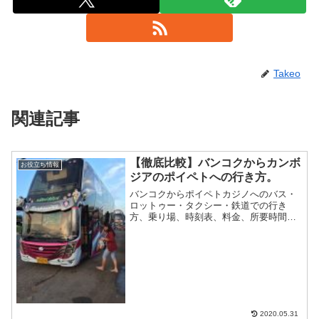
Takeo
関連記事
【徹底比較】バンコクからカンボ
お役立ち情報
ジアのポイペトへの行き方。
バンコクからポイペトカジノへのバス・
ロットゥー・タクシー・鉄道での行き
方、乗り場、時刻表、料金、所要時間ま
とめ
2020.05.31